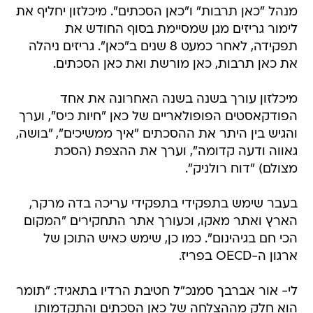
מנהל "כאן תרבות" ו"כאן הסכתים". מיכלזון יחליף את
לימור גריזים מגן שמסיימת בסוף החודש את
תפקידה, לאחר כמעט 8 שנים ב"כאן". גריזים ניהלה
את כאן תרבות, כאן מורשת ואת כאן הסכתים.
מיכלזון עורך בשנה בשנה האחרונה את אחד
הפודקאסטים הפופולאריים של כאן "חיות כיס", וערך
והגיש בין היתר את ההסכתים "איך ממשיכים", "בושה,
גאווה ודעה קדומה", וערך את ההצפת (הסכת
מצולם) "דוח רולניק".
בעבר שימש בתפקידי בתפקידי עריכה בדה מרקר,
הארץ ואתר מאקו, וכעורך אתר התחקירים "המקום
הכי חם בגיהינום". כמו כן, שימש כאיש התוכן של
ארגון ה-OECD בפריז.
לי- אור אברבך סמנכ"ל חטיבת הרדיו בתאגיד: "תומר
הוא חלק מההצלחה של כאן הסכתים והתקדמותו