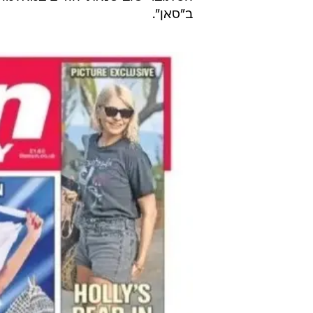
ב"סאן".