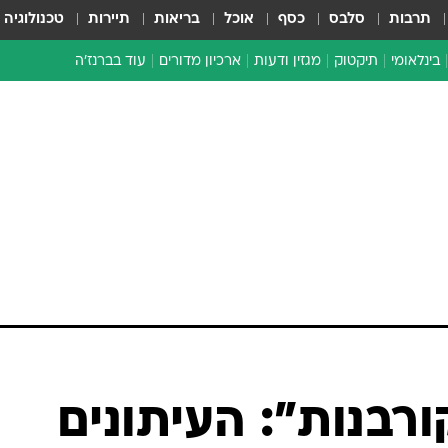
תרבות
סלבס
כסף
אוכל
בריאות
תיירות
טכנולוגיה
בינלאומי
תיקטוק
מגזין ודעות
ארכיון מדורים
עוד בברנז'ה
זמן צהוב
כתבו לנו
מדור סוף
רבנות": העיתונים