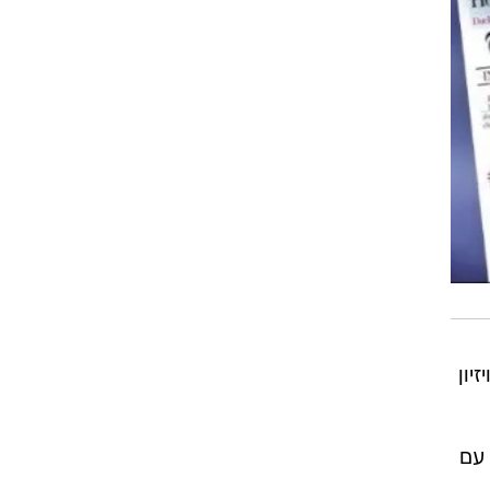
יון
 עם