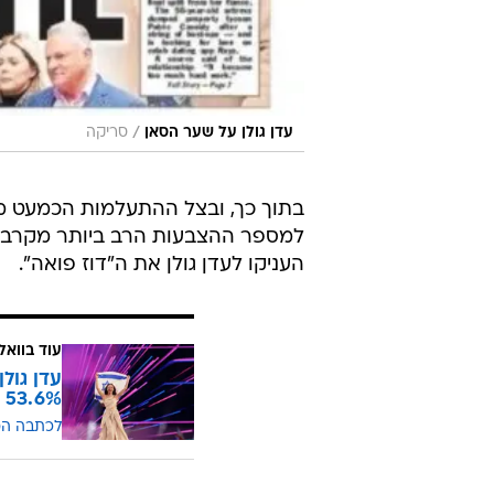
/
עדן גולן על שער הסאן
סריקה
בתוך כך, ובצל ההתעלמות הכמעט מ
העניקו לעדן גולן את ה"דוז פואה".
עוד בוואל
עדן גול
53.6% צפייה
לכתבה ה