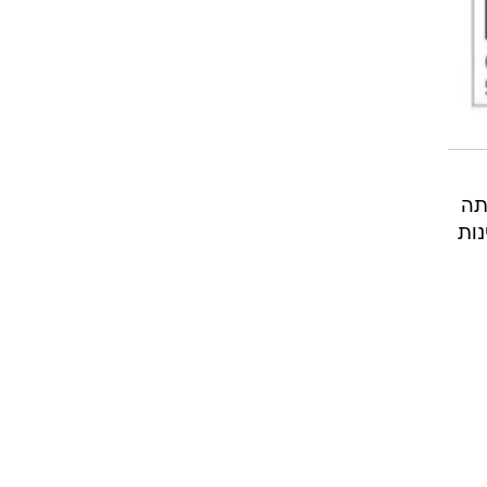
תה
 12 נקודות. זאת, כשלא פחות מ-15 מדינות