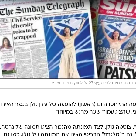
ות לפי סעיף 27 א' לחוק זכויות יוצרים
 התייחסו היום (ראשון) להופעה של עדן גולן בגמר האירוויז
, שהציג עמוד שער מרגש במיוחד.
", צוטטה גולן. לצד תמונתה מהגמר הציגו תמונה של גרטה,
 גם ב"טלגרף" הבריטי הציגו את תמונתה של גולן, כמו גם