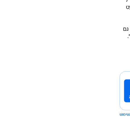
ל
ט
גם
.
שימוש