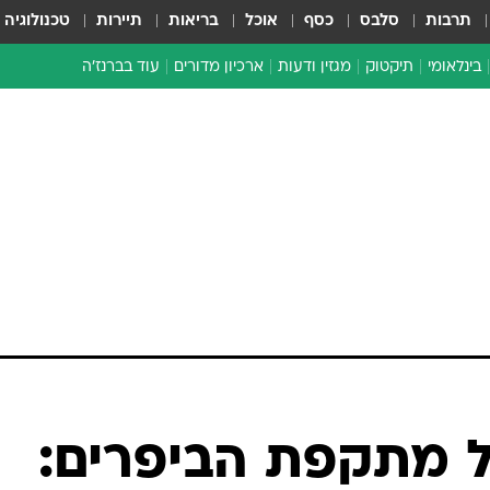
תרבות
סלבס
כסף
אוכל
בריאות
תיירות
טכנולוגיה
בינלאומי
תיקטוק
מגזין ודעות
ארכיון מדורים
עוד בברנז'ה
זמן צהוב
כתבו לנו
מדור סוף
ל מתקפת הביפרים: