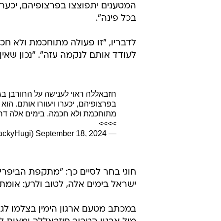
המטענים יתפוצצו בפרצופיהם, יכערו 
בכל פינה".
לדבריו, "זו פעולה מתוחכמת ולא חכ
לעודד אותם לנקמה עזה". "נכון שאין 
חזבאללה ראוי לענישה על החורבן בגב
בפרצופיהם, יכערו ויעוורו אותם. הוא
מתוחכמת ולא חכמה. בימים אלה דרו
>>>>
September 18, 2024
— Jacky Hugi (@JackyHugi)
חוגי בחר לסיים כך: "מתקפת הביפר
ישראל בימים אלה, לטוב ולרע: אומ
במכתב מטעם ארגון הימין בצלמו לגל