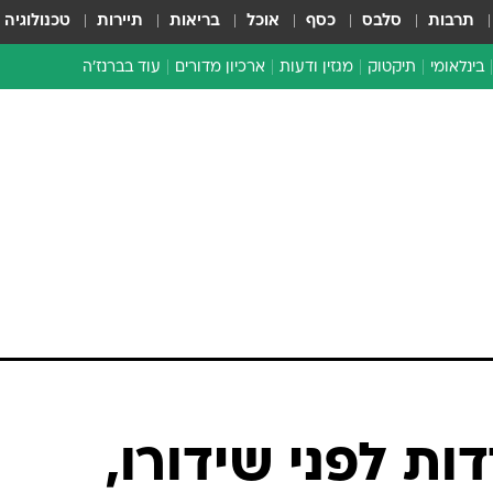
תרבות
סלבס
כסף
אוכל
בריאות
תיירות
טכנולוגיה
בינלאומי
תיקטוק
מגזין ודעות
ארכיון מדורים
עוד בברנז'ה
זמן צהוב
כתבו לנו
מדור סוף
ות לפני שידורו,