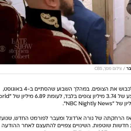
/
בר
צילום מסך, CBS
אלא שהפורמט החדשני לא הצליח לכבוש את הצופים. במהלך השבוע שהסתיים ב-4 באוגוסט,
"CBS Evening News" רשמה ממוצע של 3.74 מיליון צופים 
אז הרחקתה של נורה או'דונל ומעבר לפורמט החדש, שנועד
 חדשות שוטפות. השינויים צפויים להתעצם לאחר ההודעה 