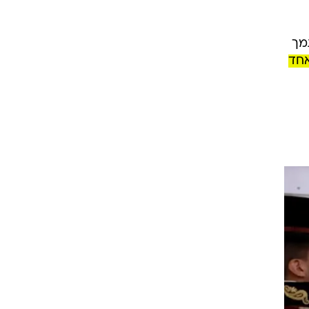
CBS Evening ", שמסתמך
אחד