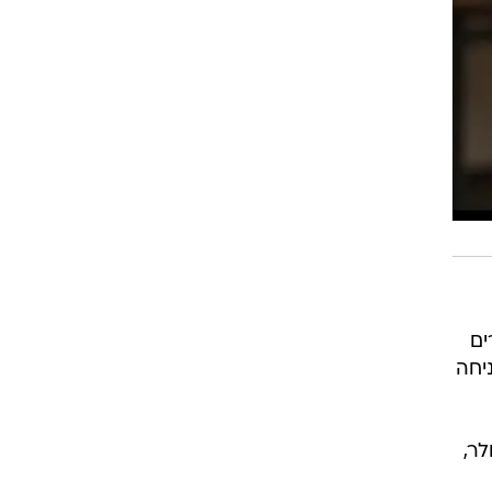
רים
CBS Evening N" לאחר צניחה
 של 2 מיליארד דולר,