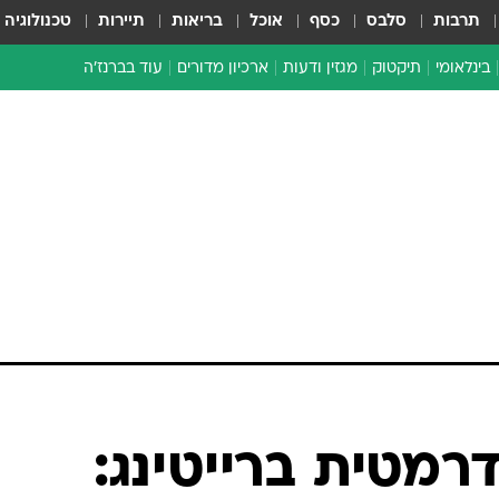
תרבות
סלבס
כסף
אוכל
בריאות
תיירות
טכנולוגיה
בינלאומי
תיקטוק
מגזין ודעות
ארכיון מדורים
עוד בברנז'ה
זמן צהוב
כתבו לנו
מדור סוף
רמטית ברייטינג: