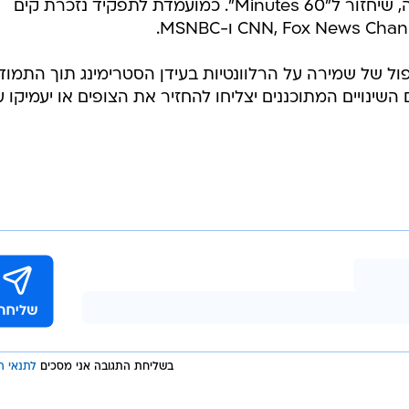
עזיבתו של המפיק הבכיר גיי קמפנילה, שיחזור ל"60 Minutes". כמועמדת לתפקיד נזכרת קים
ר הכפול של שמירה על הרלוונטיות בעידן הסטרימינג תוך התמו
שינויים המתוכננים יצליחו להחזיר את הצופים או יעמיקו ע
בשליחת התגובה אני מסכים
לתנאי ה