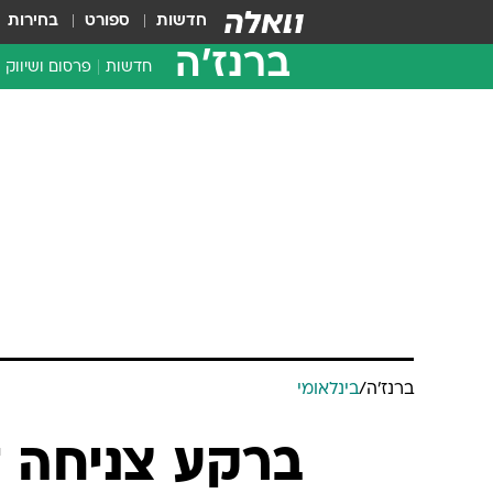
חדשות
ספורט
בחירות
ברנז'ה
חדשות
פרסום ושיווק
ברנז'ה
/
בינלאומי
ברקע צניחה ד