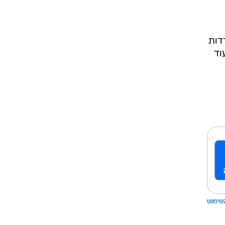
דדות
וד
שימוש