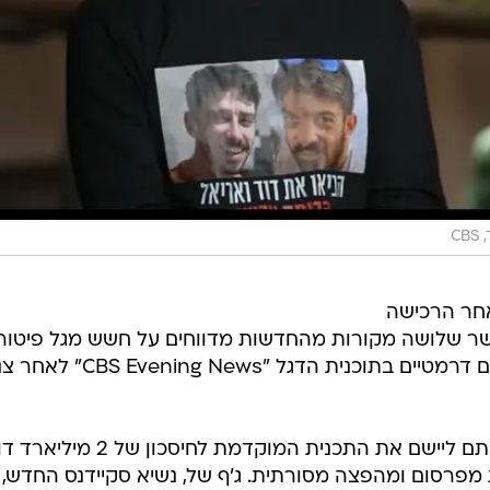
CB
מתח לאחר הרכישה
 Paramount Skydance, כאשר שלושה מקורות מהחדשות מדווחים על חשש מגל פיטו
נוסף. במקביל, ההנהלה שוקלת שינויים דרמטיים בתוכנית הדגל "ews
בכירי סקיידנס אישרו השבוע כי בכוונתם ליישם את התכנית המוקדמת לחיסכון
 מפרסום ומהפצה מסורתית. ג'ף של, נשיא סקיידנס החדש,