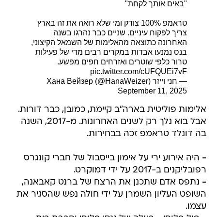
"באים אותך לקחת"
טראמפ 100% צודק ומי שלא רואה את זה בארץ
צריך לפקוח עיניים. שניים כבר נהרגו בשנה
האחרונה כתוצאה מהאלימות של השמאל הקיצוני,
בנס נמנעו אבדות במקרים רבים מדי של פעילות
טרור כלפי שוטרים ואזרחים חפים מפשע.
pic.twitter.com/cUFQUEi7vF
— חני וייזר Хана Вейзер (@HanaWeizer)
September 11, 2025
אלימות פוליטית בארה"ב קיימת, כמובן, כבר דורות.
אבל בוא נלך רק לשנים האחרונות. מ-2017, השנה
בה דונלד טראמפ זכה בבחירות.
-
היה אירוע ירי על אימון בייסבול של חברי קונגרס
רפובליקנים ב-2017 על ידי דמוקרט.
-
נתפס אדם שתכנן את הרצח של ברנט קאבאנה,
השופט העליון השמרן על ידי חולה נפש שהסגיר את
עצמו.