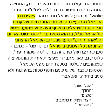
ותומכיהם בעולם. תוך דקות מהירי בקירק, התחילה
הסתה נרחבת ומסוכנת נגד "ליברלים" ו"תרבות ה-
woke". זה הגיע לישראל ממש מהר.
ציוצים נגד
השמאל ממפעילת הרשתות החברתיות של עמית
סגל הפכו לוויראלים בטירוף והיה ציוץ מתועב ממש
של אראל סג"ל, בו הוא מסית נגד "הסמרטוט האדום
והג'יאהד הירוק" וטוען שבקרוב השמאל הרצחני
יהרוג את כל הימנים בישראל.
גם ינון מגל - כמובן -
טען שהרצח של קירק זה בדיוק "מה שקורה פה".
כלומר, גם כאן, מתברר, מפיצי תיאוריות קונספירציה
שמקורבים לשלטון בסכנת חיים מפני השמאל
המסוכן שכבר שלוש שנים חוטף מכות בהפגנות ולא
מגיב בחזרה. וואטאבר.
"אוכלי מוות"
"הרודן"
"נאצים"
"רוצחי תינוקות כתחביב"
"צ'אושסקו"