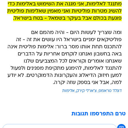
מתנגד לאלימות, אני מגנה את השימוש באלימות כדי
להשיג מטרות פוליטיות ואני מאמין שאלימות פוליטית
פוגעת בכולם אבל בעיקר בשמאל - בטח בישראל.
ומה שצריך לעשות היום - והיה מהמם אם
פוליטיקאים ימניים בישראל היו עושים את זה - זה
להתכנס תחת אותו מסר ברור: אלימות פוליטית אינה
באה בחשבון ואנחנו לוקחים אחריות על הדברים
שאנחנו אומרים וקוראים לכל המצביעים שלנו
להתנגד לאלימות, להימנע מתקיפת מפגינים ולפעול
למען חיזוק הדיאלוג והעקרונות הדמוקרטים. לא יודע
למה, אבל אני בספק שזה יקרה.
דונלד טראמפ
צ'ארלי קירק
אלימות
טרם התפרסמו תגובות