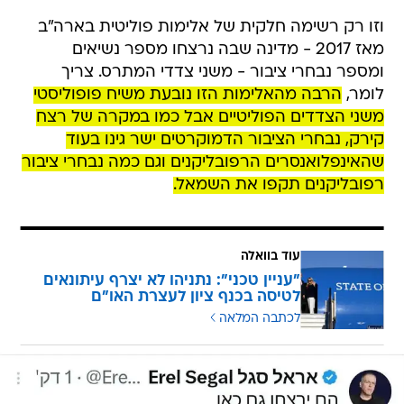
וזו רק רשימה חלקית של אלימות פוליטית בארה"ב
מאז 2017 - מדינה שבה נרצחו מספר נשיאים
ומספר נבחרי ציבור - משני צדדי המתרס. צריך
לומר,
הרבה מהאלימות הזו נובעת משיח פופוליסטי
משני הצדדים הפוליטיים אבל כמו במקרה של רצח
קירק, נבחרי הציבור הדמוקרטים ישר גינו בעוד
שהאינפלואנסרים הרפובליקנים וגם כמה נבחרי ציבור
רפובליקנים תקפו את השמאל.
עוד בוואלה
"עניין טכני": נתניהו לא יצרף עיתונאים
לטיסה בכנף ציון לעצרת האו"ם
לכתבה המלאה