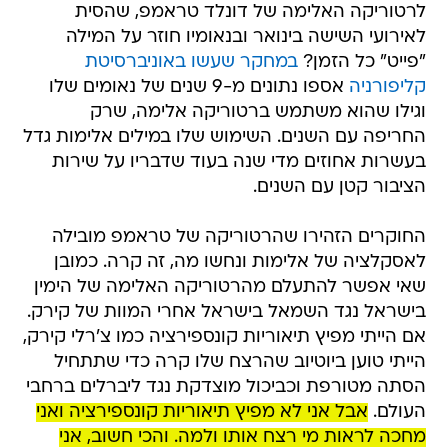
לרטוריקה האלימה של דונלד טראמפ, שהסית
לאירועי השישה בינואר ובנאומיו חוזר על המילה
"פייט" כל הזמן?
במחקר שעשו באוניברסיטת
קליפורניה
אספו נתונים מ-9 שנים של נאומים שלו
וגילו שהוא משתמש ברטוריקה אלימה, שרק
החריפה עם השנים. השימוש שלו במילים אלימות גדל
בעשרות אחוזים מדי שנה בעוד שדבריו על שירות
הציבור קטן עם השנים.
החוקרים הזהירו שהרטוריקה של טראמפ מובילה
לאסקלציה של אלימות ונחשו מה, זה קרה. כמובן
שאי אפשר להתעלם מהרטוריקה האלימה של הימין
בישראל נגד השמאל בישראל אחרי המוות של קירק.
אם הייתי מפיץ תיאוריות קונספירציה כמו צ'רלי קירק,
הייתי טוען ביוטיוב שהרצח שלו קרה כדי שתתחיל
הסתה מטורפת וכביכול מוצדקת נגד ליברלים ברחבי
העולם.
אבל אני לא מפיץ תיאוריות קונספירציה ואני
מחכה לראות מי רצח אותו ולמה. והכי חשוב, אני