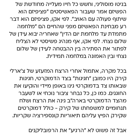
בניטו מוסוליני, וחשש כל חייו מעלייה מחודשת של
הפשיזם אמר שעבור הפאשיסטים "פציפיזם הוא
שיתוף פעולה עם האויב". לפי אקו, פציפיזם הוא דבר
רע מבחינת הפאשיזם מפני שהחיים הם "מלחמה
מתמדת עד מלחמת יום הדין" שאחריה יבוא עידן של
שלום נצחי. לפי אקו, אף מנהיג פשיסטי לא הצליח
לפתור את הסתירה בין ההבטחה לעידן של שלום
נצחי ובין האמונה במלחמה תמידית.
בכל מקרה, אתמול אחרי הרצח המזעזע של צ'ארלי
קירק היו כמובן "חגיגות" בצד הדמוקרטי, חגיגות
שבאותו צד בדמוקרטי גינו באופן מיידי והוקיעו את
החוגגים. כמו כן, כל נבחר ציבור נוכחי או לשעבר
מהצד הדמוקרטי בארה"ב גינה את הרצח ושלח
תנחומיים למשפחתו של קירק - כולל דמוקרטים
שקירק הפיץ עליהם תיאוריות קונספירציה שקריות.
אבל זה פשוט לא "הרגיע" את הרפובליקנים