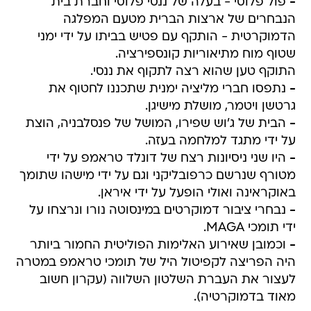
-
פול פלוסי - בעלה של ננסי פלוסי וחברת בית
הנבחרים של ארצות הברית מטעם המפלגה
הדמוקרטית - הותקף עם פטיש בביתו על ידי ימני
שטוף מוח מתיאוריות קונספירציה.
התוקף טען שהוא רצה לתקוף את ננסי.
-
נתפסו חברי מליציה ימנית שתכננו לחטוף את
גרטשן ויטמר, מושלת מישיגן.
-
הבית של ג'וש שפירו, המושל של פנסלבניה, הוצת
על ידי מתגד למלחמה בעזה.
-
היו שני ניסיונות רצח של דונלד טראמפ על ידי
מטורף שנרשם כרפובליקני וגם על ידי מישהו שתומך
באוקראינה ואולי הופעל על ידי איראן.
-
נבחרי ציבור דמוקרטים במינסוטה נורו ונרצחו על
ידי תומכי MAGA.
-
וכמובן שאירוע האלימות הפוליטית החמור ביותר
היה הפריצה לקפיטול היל של תומכי טראמפ במטרה
לעצור את העברת השלטון השלווה (עקרון חשוב
מאוד בדמוקרטיה).