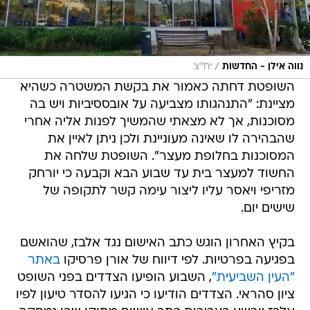
/
נווה אילן - החדשות
יח"צ
השופטת דחתה כאמור את בקשת המשטרה כשהיא
מציינת: "התנהגותו מצביעה על אובססיביות ויש בה
מסוכנות, אך לא מצאתי שהמשיך לפנות אליה אחרי
שהבהירה לו שאינה מעוניינת ולכן ניתן לאיין את
המסוכנות בחלופת מעצר". השופטת שלחה את
החשוד למעצר בית עד שבוע הבא וקבעה כי יורחק
מזריפי ויאסר עליו ליצור עימה קשר לתקופה של
שישים יום.
בקיץ האחרון הוגש כתב האישום נגד אלבז, שהואשם
בפגיעה בפרטיות. לפי דיווח של אורן פרסיקו
באתר
"העין השביעית"
, השבוע הופיעו הצדדים בפני השופט
ציון סהראי. הצדדים הודיעו כי הגיעו להסדר טיעון לפיו