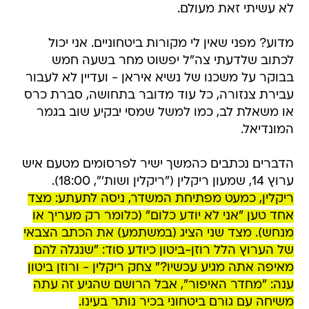
לא עשיתי זאת מעולם.
מדוע? מפני שאין לי מקורות ביטחוניים. אני יכול
לכתוב שלדעתי צה"ל יפשוט מחר בשעה חמש
בבוקר על משכנו של נשיא איראן - ועדיין לא לעבור
עבירת צנזורה, כל עוד מדובר בתחושה, סברת כרס
או משאלת לב, כמו למשל שמסי יבקיע שוב בגמר
המונדיאל.
הדברים נכתבים כהמשך ישיר לפרסומים מטעם איש
ערוץ 14, שמעון ריקלין ("ריקלין ושות'", 18:00).
ריקלין, כמעט מפתיחת המשדר, ניסה לתעתע: מצד
אחד טען "אני לא יודע כלום" (כלומר רק מעריך או
מנחש). מצד שני הציג (במשתמע) את הכתב הצבאי
של הערוץ הלל רוזן-ביטון כיודע סוד: "שנגלה להם
מאיפה אתה מגיע עכשיו?" צחק ריקלין - ורוזן ביטון
ענה: "מחדר האיפור", אבל הרושם שהגיע זה עתה
משיחה עם גורם ביטחוני בכיר נותר בעינו.