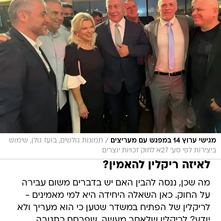
/
מגישי ערוץ 14 במפגש עם מעריצים
תמונות גולשים, בועז גולן, שימוש
ביצירות לפי סע' 27א לחוק זכויות יוצרים
לאיזה ריקלין להאמין?
מה שכן, ננסה להבין האם יש בדברים משום עבירה
על החוק. כאן השאלה היחידה היא למי מאמינים -
לריקלין של הפתיח במשדר שטען כי הוא מעריך ולא
יודע? לריקלין שלאחר מעשה, שפרסם כתגובה