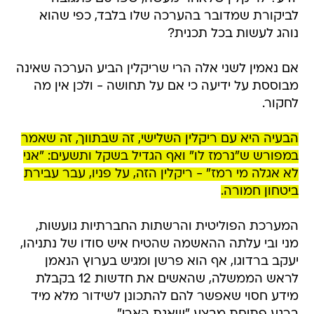
לביקורת שמדובר בהערכה שלו בלבד, כפי שהוא
נוהג לעשות בכל תכנית?
אם נאמין לשני אלה הרי שריקלין הביע הערכה שאינה
מבוססת על ידיעה כי אם על תחושה - ולכן אין מה
לחקור.
הבעיה היא עם ריקלין השלישי, זה שבתווך, זה שאמר
במפורש ש"נרמז לו" ואף הגדיל בשקל ותשעים: "אני
לא אגלה מי רמז" - ריקלין הזה, על פניו, עבר עבירת
ביטחון חמורה.
המערכת הפוליטית והרשתות החברתיות גועשות,
מני ובי עלתה ההאשמה שהטיח איש סודו של נתניהו,
יעקב ברדוגו, אף הוא פרשן ומגיש בערוץ הנאמן
לראש הממשלה, שהאשים את חדשות 12 בקבלת
מידע חסוי שאפשר להם להתכונן לשידור מלא מיד