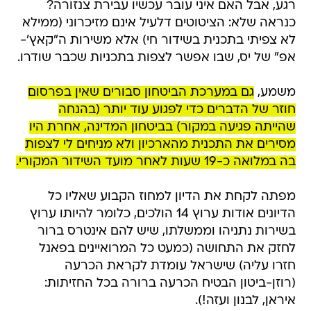
רגע, אבל האם איני עובר עכשיו עבירת צנזורה?
כנראה שלא: הציטוטים דלעיל אינם מזיכרוני (ממילא
לא צפיתי בתכנית בשידור חי) אלא משירות ה"קאץ'-
אפ" של יס, שבו אפשר לצפות בתכניות שכבר שודרו.
משמע,
גם במערכת הביטחון סבורים שאין בפרסום
חוזר של הדברים כדי לפגוע עוד יותר (בהנחה
שהייתה פגיעה במקור) בביטחון המדינה, אחרת היו
מסירים את התכנית מהארכיון ולא מניחים לי לצפות
בה במלואה כ-19 שעות לאחר מועד השידור המקורי.
מפתה לקחת את הדיון למחוז הקבוע שאליו כל
הדיונים אודות ערוץ 14 הולכים, כלומר להיותו ערוץ
בשירות נתניהו וממשלתו, שיש להם אינטרס ברור
לחזק את התחושה (כמעט כל המרואיינים בפאנל
חזרו עליה) שישראל עומדת לקראת הכרעה
(רוזן-ביטון הבטיח הכרעה ברורה בכל החזיתות:
איראן, לבנון ועזה!).