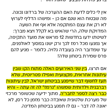
ברגע פתיחת מבצע "שאגת הארי".
אין לי כלים לדעת האם ההערכה של ברדוגו נכונה.
מה שבטוח הוא שגם אם כן - ומישהו הדליף לערוץ
לא רק את עצם המתקפה אלא אף את השעה
המדויקת שלה, הרי שהאיש בא לקלל ויצא מברך:
לשיטתו ידעו בחדשות 12 מראש את מועד התקיפה,
אך נמנעו מכל רמז לכך ורק ישנו במסוך לאולפנים,
עד שמדובר היה בעובדה גלויה. כלומר - מגיע להם
פרס שמירת ביטחון שדה!
אם תרצו,
בין שני האירועים האלה מתוח הקו שבין
עיתונות אחראית, מקצועית ואפילו פטריוטית, שלא
תעז לחשוף דבר שייפגע בביטחון ישראל, לבין עיתונות
רברבנית וילדותית שמשהו "נרמז" לה זה עתה - והיא
כבר רצה לספר לחבר'ה
, מתוך ידיעה שכשופר מרכזי
של מערכת שלטונית שאיבדה כבר מזמן כל רסן, לא
יאונה לה דבר - גם לו תפגע בביטחון המדינה.