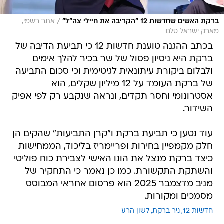
/
ברקת האשים שחדשות 12 "הקריבה את חיילי צה"ל"
אתר רשמי,
מארק ישראל סלם
בכתב ההגנה טוענת חדשות 12 כי תביעת הדיבה של
ברקת היא ניסיון פסול של שר בכיר להלך אימים
ולבלום ביקורת עיתונאית לגיטימית וכי סכום התביעה
של ברקת העומד על 12 מיליון שקלים, הוא
אסטרונומי וחסר תקדים, ונראה שנקבע רק לפי אפיק
השידור.
עוד נטען כי תביעת ברקת ו"קרן התביעות" שהקים הן
חלק מקמפיין בחירות ופריימריז בליכוד, הממחישות
כיצד ברקת מנצל את הונו האישי לצבירת כוח פוליטי
והשתקת התקשורת. כמו כן נאמר כי התחקיר של
מניב מדצמבר 2025 הוא פרסום אחראי המבוסס
מסמכים ומקורות.
חדשות 12
ניר ברקת
לשון הרע