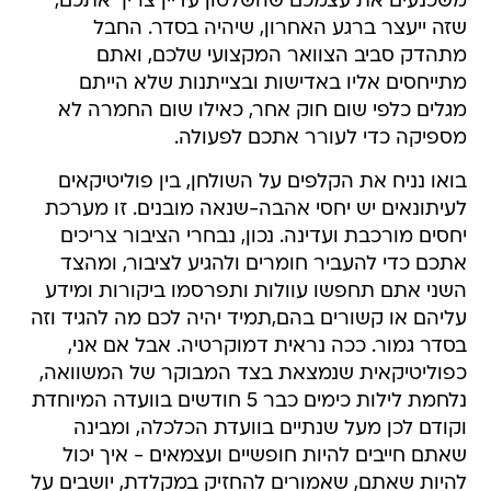
משכנעים את עצמכם שהשלטון עדיין צריך אתכם,
שזה ייעצר ברגע האחרון, שיהיה בסדר. החבל
מתהדק סביב הצוואר המקצועי שלכם, ואתם
מתייחסים אליו באדישות ובצייתנות שלא הייתם
מגלים כלפי שום חוק אחר, כאילו שום החמרה לא
מספיקה כדי לעורר אתכם לפעולה.
בואו נניח את הקלפים על השולחן, בין פוליטיקאים
לעיתונאים יש יחסי אהבה-שנאה מובנים. זו מערכת
יחסים מורכבת ועדינה. נכון, נבחרי הציבור צריכים
אתכם כדי להעביר חומרים ולהגיע לציבור, ומהצד
השני אתם תחפשו עוולות ותפרסמו ביקורות ומידע
עליהם או קשורים בהם,תמיד יהיה לכם מה להגיד וזה
בסדר גמור. ככה נראית דמוקרטיה. אבל אם אני,
כפוליטיקאית שנמצאת בצד המבוקר של המשוואה,
נלחמת לילות כימים כבר 5 חודשים בוועדה המיוחדת
וקודם לכן מעל שנתיים בוועדת הכלכלה, ומבינה
שאתם חייבים להיות חופשיים ועצמאים - איך יכול
להיות שאתם, שאמורים להחזיק במקלדת, יושבים על