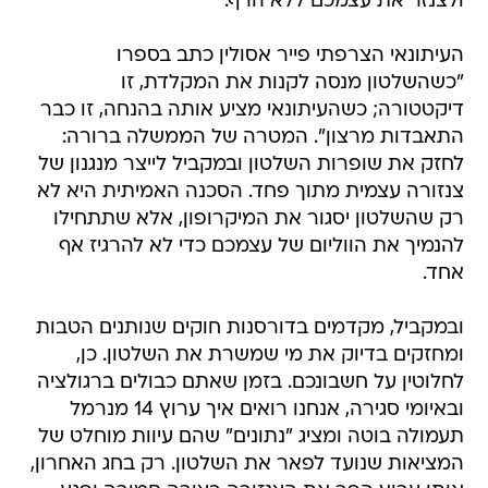
ולצנזר את עצמכם ללא הרף.
העיתונאי הצרפתי פייר אסולין כתב בספרו
"כשהשלטון מנסה לקנות את המקלדת, זו
דיקטטורה; כשהעיתונאי מציע אותה בהנחה, זו כבר
התאבדות מרצון". המטרה של הממשלה ברורה:
לחזק את שופרות השלטון ובמקביל לייצר מנגנון של
צנזורה עצמית מתוך פחד. הסכנה האמיתית היא לא
רק שהשלטון יסגור את המיקרופון, אלא שתתחילו
להנמיך את הווליום של עצמכם כדי לא להרגיז אף
אחד.
ובמקביל, מקדמים בדורסנות חוקים שנותנים הטבות
ומחזקים בדיוק את מי שמשרת את השלטון. כן,
לחלוטין על חשבונכם. בזמן שאתם כבולים ברגולציה
ובאיומי סגירה, אנחנו רואים איך ערוץ 14 מנרמל
תעמולה בוטה ומציג "נתונים" שהם עיוות מוחלט של
המציאות שנועד לפאר את השלטון. רק בחג האחרון,