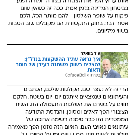
אותו ערוץ הפר את הצנזורה בצורה חמורה ופגע
בביטחון המדינה בזמן אמת. ככה זה כשאין שום
פיקוח על שופר השלטון - להם מותר הכל, ולכם
אסור דבר. בחוק התקשורת הם מקבלים שוב הטבות
בשווי מיליונים.
עוד בוואלה
איך נראה עתיד ההשקעות בנדל"ן:
להצליח בשוק משתנה בעידן של חוסר
ודאות
בשיתוף CofaceBdi
הרי זה לא נעצר שם. הקולגות שלכם, הכתבים
והעיתונאים שנמצאים איתכם יום-יום בשטח, חלקם
חווים על בשרם את השלכות התעמולה הזו. השיח
הציבורי הפך לאלים ומסוכן, והנדסת התודעה
הממסדית הזו כבר סימנה רשימה ארוכה של
עיתונאים כאויבי העם. האיום הזה מזמן הפך מאמירה
פוליטית לאיום פיזי, ממשי ויומיומי על החיים של