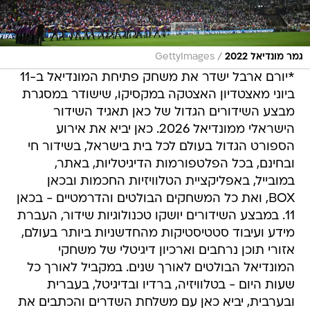
/
גמר מונדיאל 2022
GettyImages
*יורם ארבל ישדר את משחק פתיחת המונדיאל ב-11
ביוני מאצטדיון האצטקה במקסיקו, שישודר במסגרת
מבצע השידורים הגדול של כאן תאגיד השידור
הישראלי ממונדיאל 2026. כאן יביא את אירוע
הספורט הגדול בעולם לכל בית בישראל, בשידור חי
ובחינם, בכל הפלטפורמות הדיגיטליות, באתר,
במובייל, באפליקציית הטלוויזיות החכמות ובכאן
BOX, ואת כל המשחקים הבולטים והדרמטיים - בכאן
11. במבצע השידורים יושקו טכנולוגיות שידור, העברת
מידע ועיבוד סטטיסטיקות מהחדשניות ביותר בעולם,
אזורי תוכן נרחבים וארכיון דיגיטלי של משחקי
המונדיאל הבולטים לאורך שנים. במקביל לאורך כל
שעות היום - בטלוויזיה, ברדיו ובדיגיטל, בעברית
ובערבית, יביא כאן עם משלחת השדרים והכתבים את