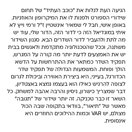
הגיעה העת לגלות את "כוכב העתיד" של תחום
שידורי הספורט ולפנות לו את המיקרופון והאוזניות.
באופן אישי, חבל לי שמאיר אינשטיין ז"ל ורמי וייץ לא
איתי במונדיאל הזה כי לדור הזה, הדור שלי, עוד יש
מה לתת ולהעביר לדור השדרים הבא. סגנון השידור
משתנה, וככל שהטכנולוגיה מתקדמת ולאנשים בבית
יש את האמצעים לדעת יותר מה קורה על המגרש,
תפקיד השדר כמתאר את ההתרחשות על הדשא
הולך ופוחת. המשמעות הגדולה של תפקיד שדר
הכדורגל, בעייני, היא ביצירת האווירה וביכולת לגרום
לצופה להרגיש כאילו הוא בעצמו נמצא באצטדיון,
דבר שמצריך כישרון, ניסיון והרבה אהבה למשחק. כל
השאר זו כבר טכניקה. זה יותר שידור של "תגובה"
מאשר של "תיאור", בוודאי בתקופה שבה הכול
מצולם, יש VAR וכמות ההילוכים החוזרים היא
אינסופית.