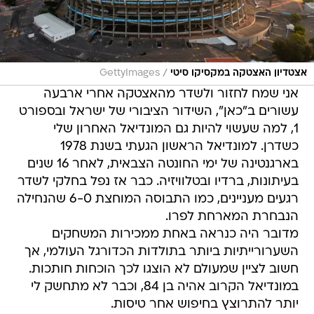
/
אצטדיון האצטקה במקסיקו סיטי
GettyImages
אני שמח לחזור ולשדר מהאצטקה אחרי ארבעה
עשורים ב"כאן", השידור הציבורי של ישראל ובספורט
1, למה שעשוי להיות גם המונדיאל האחרון שלי
כשדרן. למונדיאל הראשון הגעתי בשנת 1978
בארגנטינה של ימי החונטה הצבאית, לאחר 16 שנים
בעיתונות, ברדיו ובטלוויזיה. כבר אז נפל בחלקי לשדר
רגעים מעניינים, כמו התבוסה המוחצת 6-0 שהנחילה
הנבחרת המארחת לפרו.
מדובר היה כנראה באחת ממכירות המשחקים
השערורייתיות ביותר בתולדות הכדורגל העולמי, אך
חשוב לציין שמעולם לא הוצגו לכך הוכחות חותכות.
במונדיאל הקרוב אהיה בן 84, וכבר לא מתחשק לי
יותר להתרוצץ בחיפוש אחר טיסות.