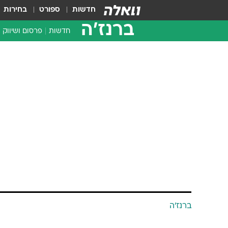
חדשות
ספורט
בחירות
ברנז'ה
חדשות
פרסום ושיווק
ברנז'ה