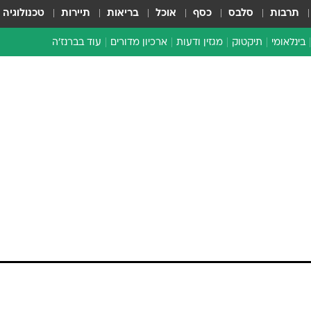
תרבות
סלבס
כסף
אוכל
בריאות
תיירות
טכנולוגיה
בינלאומי
תיקטוק
מגזין ודעות
ארכיון מדורים
עוד בברנז'ה
זמן צהוב
כתבו לנו
מדור סוף