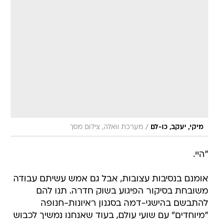
/
מיקי, יעקב, כו-לם
מערכת וואלה, צילום מסך
"היי.
אומנם בנסיבות עצובות, אבל גם אמש עשיתם עבודה
משובחת בסיקור הפיגוע בשוק חדרה. תנו להם
להתבשם בהישגי-דמה בסגנון ראיונות-חנופה
"מיוחדים" עם שועי עולם, בעוד שאנחנו נמשיך לכבוש
דונם אחר דונם בעבודה עיתונאית-טלוויזיונית צנועה,
מקצועית ואמינה. לא ירחק היום ומר גייטס יבחר