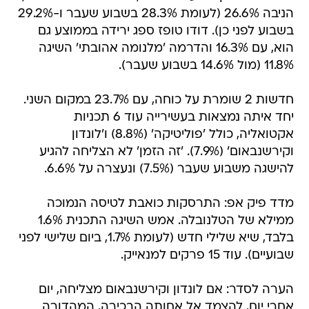
הניבה 26.6% (לעומת 28.3% בשבוע שעבר ו-29.2%
בשבוע לפני כן). דודו טופז ספג ירידה בממוצע גם
הוא, עם 16.3% והדרמה 'מלנומה אהובתי' השיגה
11.8% (מול 14.6% בשבוע שעבר).
חדשות 2 שומרת על כוחה, עם 23.7% במקום השני.
יחד איתה נמצאות בעשירייה עוד 6 תכניות
אקטואליה, כולל 'פוליטיקה' (8.8%) ו'לונדון
וקירשנבאום' (7.9%). 'זה הזמן' לא הצליחה להגיע
להישגה משבוע שעבר (7.5%) ונעצרה על 6.6%.
מדד פיק אפ: התרסקות כואבת לטיסה הנמוכה
ממילא של הטלנובלה. אמש השיגה התכנית 1.6%
בלבד, שיא שלילי חדש (לעומת 1.7%, ביום שלישי לפני
שבועיים). עוד 15 פרקים למנאייק.
הערה לסדר: אם לונדון וקירשנבאום מצליחה, יום
אחרי יום, להצמד אל אחותה הבכירה, המהדורה