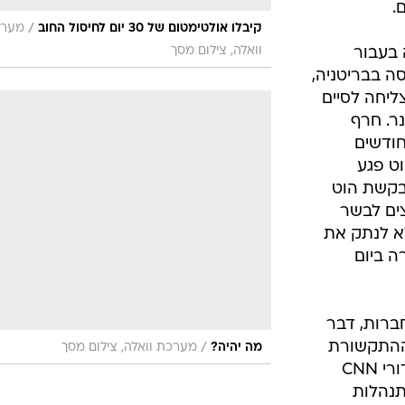
.
/
קיבלו אולטימטום של 30 יום לחיסול החוב
מער
וואלה, צילום מסך
בעבור
סה בבריטניה,
 הצליחה לסיים
ר. חרף
ודשים
וט פגע
בקשת הוט
צים לבשר
לא לנתק את
רה ביום
ברות, דבר
ההתקשורת
/
מה יהיה?
מערכת וואלה, צילום מסך
ביניהן בעתיד, מה שעלול לפגום בשידורי CNN
על התנהלות