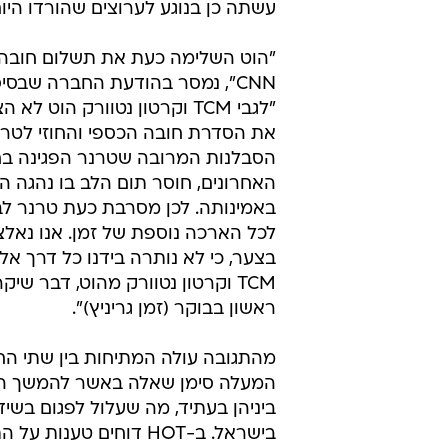
עשתה כן בנוגע לערוצים שהורדו היום
"הוט השלימה כעת את תשלום חובה 
CNN", נמסר בהודעת החברה שבסי
"לגבי TCM וקרטון נטוורק הוט לא
את הסדרת חובה הכספי והחוזי לטרנ
הסבלנות המרובה שטרנר הפגינה בח
האחרונים, חוסר תום הלב בו נהגה ה
באמינותה. לכן מסרבת כעת טרנר ל
לכל הארכה נוספת של זמן. אנו נאל
בצער, כי לא נותרה בידנו כל דרך א
TCM וקרטון נטוורק מהוט, דבר שיק
ראשון בבוקר (זמן גריניץ)".
מהתגובה עולה המתיחות בין שתי הח
המעלה סימן שאלה באשר להמשך 
בישראל. ב-HOT דוחים טענות 