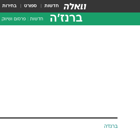
חדשות
ספורט
בחירות
ברנז'ה
חדשות
פרסום ושיווק
ברנז'ה