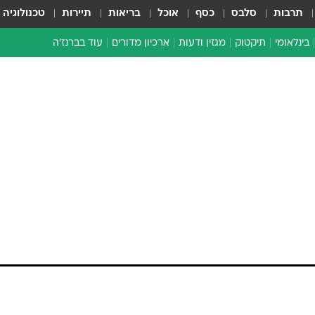
תרבות
סלבס
כסף
אוכל
בריאות
תיירות
טכנולוגיה
בינלאומי
תיקטוק
מגזין ודעות
ארכיון מדורים
עוד בברנז'ה
זמן צהוב
כתבו לנו
מדור סוף