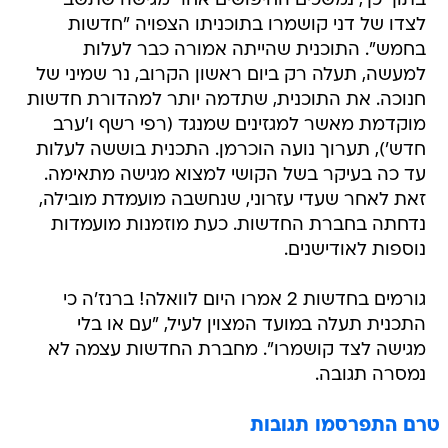
בתוך כך, נמשכים החיפושים אחר מגישה שתשב
לצדו של דני קושמרו בתוכניתו הצפויה "חדשות
בחמש". התוכנית שהייתה אמורה כבר לעלות
למעשה, תעלה רק ביום ראשון הקרוב, נר שמיני של
חנוכה. את התוכנית, שתדמה יותר למהדורת חדשות
מוקדמת מאשר למגזינים שמנגד (רפי רשף ו'ערב
חדש'), תערוך נועה הוכרמן. התכנית בוששה לעלות
עד כה בעיקר בשל הקושי למצוא מגישה מתאימה.
זאת לאחר שעדי עזרוני, שנחשבה מועמדת מובילה,
נדחתה בחברת החדשות. כעת מוזמנות מועמדות
נוספות לאודישנים.
גורמים בחדשות 2 אמרו היום לוואלה! ברנז'ה כי
התכנית תעלה במועד המצוין לעיל, "עם או בלי
מגישה לצד קושמרו". מחברת החדשות עצמה לא
נמסרה תגובה.
טרם התפרסמו תגובות