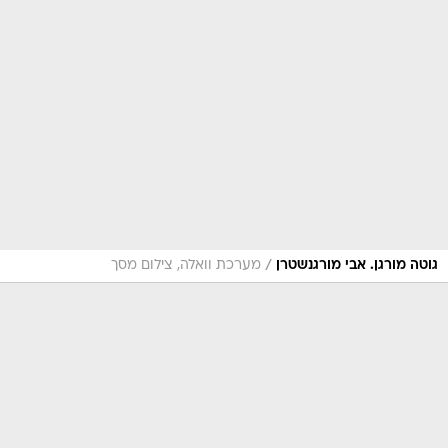
/
גוטה מורגן. אבי מורגנשטרן
מערכת וואלה, צילום מסך