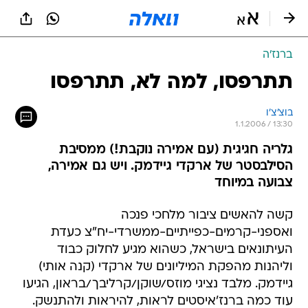
ברנז'ה
תתרפסו, למה לא, תתרפסו
בוצ'צ'ו
1.1.2006 / 13:30
גלריה חגיגית (עם אמירה נוקבת!) ממסיבת
הסילבסטר של ארקדי גיידמק. ויש גם אמירה,
צבועה במיוחד
קשה להאשים ציבור מלחכי פנכה
ואספני-קרמים-כפייתיים-ממשרדי-יח"צ כעדת
העיתונאים בישראל, כשהוא מגיע לחלוק כבוד
וליהנות מהפקת המיליונים של ארקדי (קנה אותי)
גיידמק. מלבד נציגי מוזס/שוקן/קרליבך/בראון, הגיעו
עוד כמה ברנז'איסטים לראות, להיראות ולהתנשק.