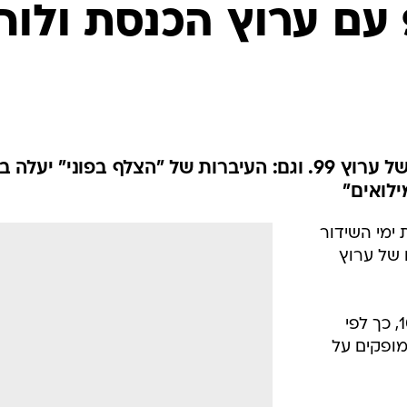
עם ערוץ הכנסת ולוח
מדי בוקר תשודר ברשת תכנית של ערוץ 99. וגם: העיברות של "הצלף בפוני" יעלה
לושת ימי השידור
 של ערוץ
התכניות ישודרו בכל יום בשעה 10:00, כך לפי
 מופקים על