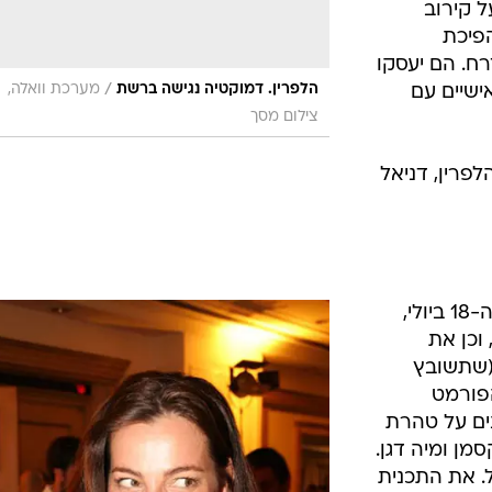
 קירוב
הפיכת
רח. הם יעסקו
/
הלפרין. דמוקטיה נגישה ברשת
מערכת וואלה,
ישיים עם
צילום מסך
לפרין, דניאל
ימי שלישי החדשים של רשת, החל מה-18 ביולי,
 וכן את
 (שתשובץ
ל הפורמט
נים על טהרת
מן ומיה דגן.
ל. את התכנית