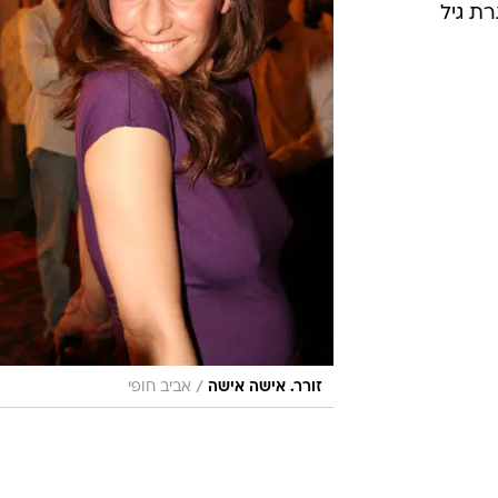
רת גיל
/
זורר. אישה אישה
אביב חופי