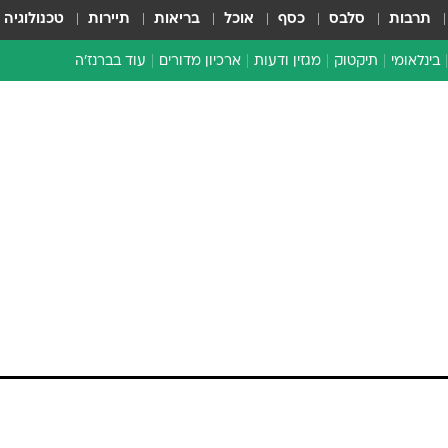
תרבות
סלבס
כסף
אוכל
בריאות
תיירות
טכנולוגיה
בינלאומי
תיקטוק
מגזין ודעות
ארכיון מדורים
עוד בברנז'ה
זמן צהוב
כתבו לנו
מדור סוף