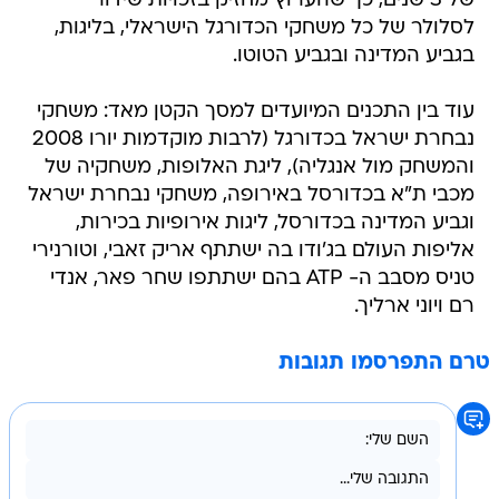
של 3 שנים, כך שהערוץ מחזיק בזכויות שידור
לסלולר של כל משחקי הכדורגל הישראלי, בליגות,
בגביע המדינה ובגביע הטוטו.
עוד בין התכנים המיועדים למסך הקטן מאד: משחקי
נבחרת ישראל בכדורגל (לרבות מוקדמות יורו 2008
והמשחק מול אנגליה), ליגת האלופות, משחקיה של
מכבי ת"א בכדורסל באירופה, משחקי נבחרת ישראל
וגביע המדינה בכדורסל, ליגות אירופיות בכירות,
אליפות העולם בג'ודו בה ישתתף אריק זאבי, וטורנירי
טניס מסבב ה- ATP בהם ישתתפו שחר פאר, אנדי
רם ויוני ארליך.
טרם התפרסמו תגובות