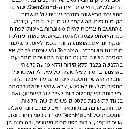
חשב על מיקום הגאדגטים של הרוכבים בכלי רכבם
הדו-גלגליים, הוא פיתח את ה-StemStand, שהיתה
התושבת הראשונה בסדרה ענקית של תושבות
הקיימות כיום. ההשקפה של מייק לי היתה, ועודנה,
שהתושבות צריכות להיות משובחות באיכותן לפחות
כמו האופנוע עצמו, ולהתמזג באופנוע כאחד מחלקיו
המקוריים. אם באופנוע החונה בסמו לאופנוע שלכם
מותקנת תושבתTechMount ולא שמתם לב לכ, אזי
המטרה הושגה. לכן גם התקנת התושבות מתבצעת
בהלבשה בלבד, ללא קידוח וללא פגיעה כלשהי
באופנוע. בהמש לפילוסופיה של מייק לי, המוטו של
החברה הוא שהתושבת אינה סתם עוד אביזר נלווה
התפור בטלאים לאופנוע, אלא שהיא שקולה ברמתה
ובאיכותה האקסקלוסיביות לאלה של האופנוע. זאת
בניגוד לתושבות פלסטיק פשוטות, שהן חלשות
ופגיעות בהרבה ובעלות אור חיים קצר. בשונה מאלה,
התושבות של TechMount עמידות בפני רוחות ומזג
אוויר תוקפני, יציבות בפני מכות וזעזועים, ובה בעת הן