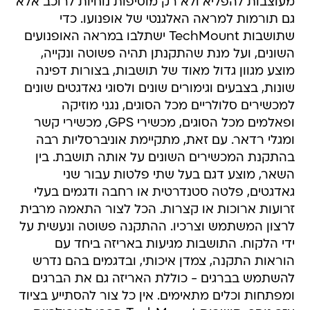
מעוצבות להפליא ולא רק מוסיפות נוחיות לרוכב אלא
גם תורמות למראה האלגנטי של אופנועו. כדי
שתושבות TechMount ישתלבו במראה האופנועים
השונים, ועל מנת שהתקנתן תהיה פשוטה ונקייה,
מוצע מגוון גדול מאוד של תושבות, בצורות דפינה
שונות, בצבעים וגימורים שונים ולסוגי גאדגטים שונים
למכשירים סלולריים מכל הסוגים, נגני מוזיקה
ופאלמים מכל הסוגים, מכשירי GPS, מכשירי קשר
ומגלי רדאר. עם זאת, מתקיימת אוניברסליות רבה
בהתקנת המכשירים השונים על אותה תושבת. בין
השאר, מוצע דגם בעל שתי פלטות עבור שני
גאדגטים, פלטה סטנדרטית או רחבה ודגמים בעלי
זרועות ארוכות או קצרות. הכל לצור התאמה מרבית
לרצון המשתמש וצרכיו. ההתקנה פשוטה ונעשית על
ידי הלקוח. התושבות מגיעות באריזה ביחד עם
הוראות התקנה, צמדן איכותי, ובדגמים בהם נדרש
להשתמש בברגים - כוללת האריזה גם את הברגים
ומפתחות וכלים מתאימים. אין כל צור להסתייע בציוד