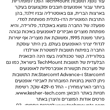
עזר נוסף. תושבות TechMount הפכו לפופולריות
ביותר עבור אופנוענים חובבים ומקצוענים בעיקר
בארצות הברית, וגם באוסטרליה ובניו זילנד, בהן
התרבות המוטורית הדו-גלגלית מפותחת למדי.
מפעלה של החברה נמצא באוקלנד, פלורידה, והיא
מפתחת מוצרים ואביזרים לאופנועים באיכות גבוהה
ביותר משנת 1995, ומשווקת את מוצריה אף ישירות
לגדולי יצרני האופנועים בעולם. בין היתר עוסקת
החברה בפיתוח תושבות למשטרת אורלנדו
בפלורידה. קשר טכנולוגיה בעמ הינה היבואנית
הבלעדית של תושבות TechMount בישראל, כמו גם
של מערכות תקשורת אוניברסליות לאופנועים
Starcom1 ו-Starcom1 Advance.את התושבות
ניתן להשיג בחנויות המובחרות לאביזרי אופנועים
ברחבי הארץ.מחירן - החל מ-429 שקל. רשימת
חנויות באתר היבואן: www.kesher-tech.com.
פרטים אודות המוצרים והיצרן באתר
www.techmounts.com.לפרטים נוספים: 03-