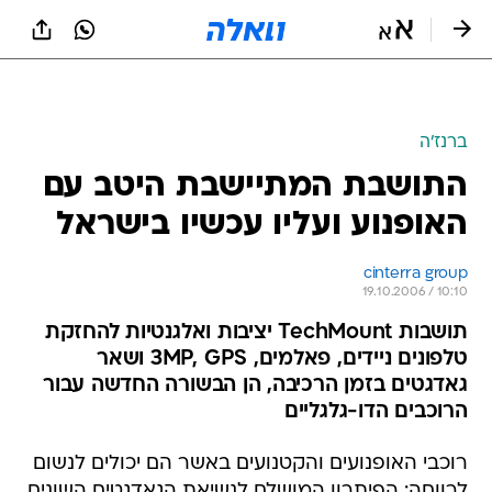
ברנז'ה
התושבת המתיישבת היטב עם
האופנוע ועליו עכשיו בישראל
cinterra group
19.10.2006 / 10:10
תושבות TechMount יציבות ואלגנטיות להחזקת
טלפונים ניידים, פאלמים, 3MP, GPS ושאר
גאדגטים בזמן הרכיבה, הן הבשורה החדשה עבור
הרוכבים הדו-גלגליים
רוכבי האופנועים והקטנועים באשר הם יכולים לנשום
לרווחה: הפיתרון המושלם לנשיאת הגאדגטים השונים