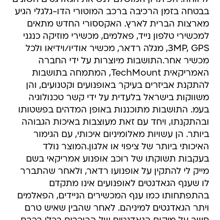
בבטחה בזמן הרכיבה ברכב המוטורי הדו-גלגלי הגיע
מארצות הברית לארץ. האקססורי החדש מתאים
למכשירי טלפון נייד, פאלמים, מכשירי מוזיקה כנגני
3MP, GPS, מגלה רדאר, מכשיר אודיו/וידיאו ולכל
מכשיר אחר.התושבות מיוצרות על ידי החברה
האמריקאית TechMount, המתמחה בתושבות
להתקנת אביזרים בעיקר באופנועים וקטנועים, והן
משווקות בישראל בלעדית על ידי קשר טכנולוגיה
בעמ. התושבות מתוכננות באופן המדהים בפשטותו
ובהתקנתו, ויחד עם זאת מעוצבות באיכות הגבוהה
ביותר. הן עשויות מאלומיניום איכותי, עם הגימור
האיכותי ביותר של ציפוי או אלגון.המוצר נולד
בעקבות תשוקתו של רוכב אופנוע אמריקאי בשם
מייק לי להתקין על אופנועו רדאר, ולאחר שהתברר
לו שענף הגאדגטים לאופנועים אינו מתקדם
בהתפתחותו כמו ענף המכשירים הניידים, הפאלמים
ויתר הגאדגטים למיניהם. לאחר שהבין שאיש טרם