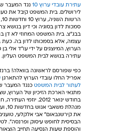
עתירת עובדי ערוץ 10
נגד המעבר של
לירושלים. בית המשפט קיבל את טענ
הרשות
סמכות לדון בסוגיה וכי דיון בנושא צר
בבג"צ. בית המשפט המחוזי לא דן ב
עצמה, אלא בסמכותו לדון בה. כעת ב
הערוץ, המיוצגים על ידי עו"ד אלי בן 
עתירה בנושא לבית המשפט העליון.
כפי שפורסם לראשונה בוואלה! ברנז'
אפריל החלו עובדי הערוץ להתארגן
ע
לעתור לבית המשפט
כנגד המעבר ש
מתנאי הארכת הזיכיון של הערוץ, שצ
בחודש ינואר 2012. יוזמי העתירה
מנהלת משאב
את קירשנבאום" אבי אלקלעי, טוענים
הבסיסית לחופש עיסוק ופרנסה". ל
והוספת שעות הנסיעה תחייב הוצאות 