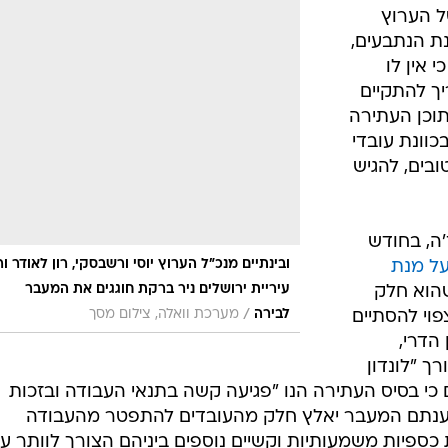
 הערוץ
ת הנתבעים,
 השניה, ערוץ 10 וחדשות 10, כי אין לו
יך להתקיים
תוכן העתירה
כוונת עובדי
טובים, להגיש
ה, בחודש
ובינתיים מנכ"ל הערוץ יוסי ורשבסקי, רון לאודר ו
ל מנת
עיריית ירושלים ניר ברקת חוגגים את המעבר
הוא חלק
/
לבירה
מערכת וואלה, צילום מסך
פוי להסתיים
, חן הדרי,
י אנוש בחדשות 10, ועורך "לונדון
 כי בסיס העתירה הנו "פגיעה קשה בתנאי העבודה ובזכות
טענתם המעבר יאלץ חלק מהעובדים להתפטר מהעבודה
כספיות משמעותיות וקשיים נוספים ביניהם הצורך לוותר ע