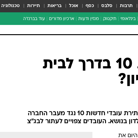
תרבות
סלבס
כסף
אוכל
בריאות
תיירות
טכנולוגיה
בינלאומי
תיקטוק
מגזין ודעות
ארכיון מדורים
עוד בברנז'ה
זמן צהוב
כתבו לנו
מדור סוף
עובדי חדשות 10 בדרך לבית
ן?
בית המשפט המחוזי מחק את עתירת עובדי חדשות 10 נגד מעבר החברה
ון בנושא. העובדים צפויים לעתור לבג"צ
יום את