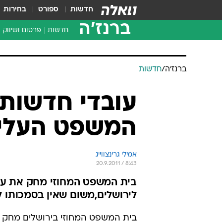
חדשות
ספורט
בחירות
ברנז'ה
חדשות
פרסום ושיווק
ברנז'ה
/
חדשות
המשפט העליו
אמילי גרינצווייג
20.9.2011 / 8:43
לירושלים,משום שאין בסמכותו לד
בית המשפט המחוזי בירושלים מחק ה