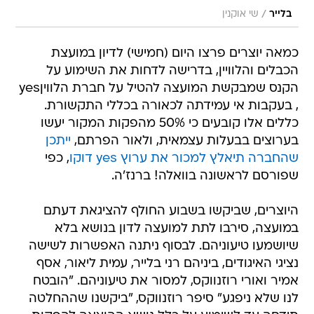
/
בלייר
שי אוקנין
כמאה יוצרים פרצו היום (חמישי) לדיון במועצת
הכבלים והלוויין, בדרישה לדחות את השימוע על
הקנס שמבקשת המועצה להטיל על חברת הלוויןyes
‎‏, בעקבות אי עמידתה לכאורה בכללי התקשורת.
כללים אלו קובעים כי 50% מהפקות המקור יעשו
בערוצים בבעלות עצמאית, ולאור הפרתם,
ייתכן
שהחברה תיאלץ למכור את ערוץ yes דוקו
, כפי
שפורסם לראשונה בוואלה! ברנז'ה.
היוצרים, שביקשו בשבוע החולף להציגאת דעתם
במועצה, סירבו לתת למועצה לדון בנושא בלא
שיושמעו טיעוניהם. לבסוף ניתנה האפשרות לשישה
נציגי האיגודים, ביניהם רני בלייר, עמית ליאור, אסף
אמיר ואורי רוזנווקס, למסור את טיעוניהם. "הובטח
לנו שלא ניפגע" סיפר רוזנווקס, "ביקשנו שההחלטה