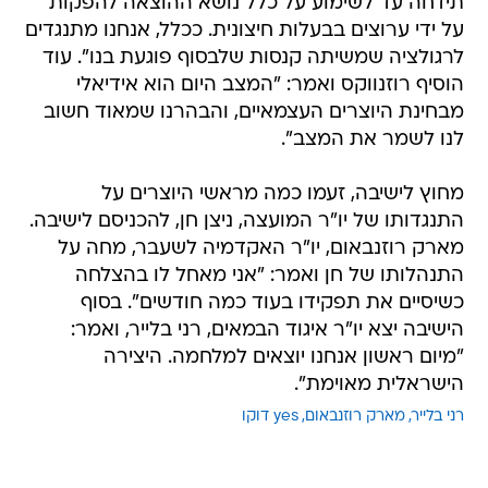
תידחה עד לשימוע על כלל נושא ההוצאה להפקות
על ידי ערוצים בבעלות חיצונית. ככלל, אנחנו מתנגדים
לרגולציה שמשיתה קנסות שלבסוף פוגעת בנו". עוד
הוסיף רוזנווקס ואמר: "המצב היום הוא אידיאלי
מבחינת היוצרים העצמאיים, והבהרנו שמאוד חשוב
לנו לשמר את המצב".
מחוץ לישיבה, זעמו כמה מראשי היוצרים על
התנגדותו של יו"ר המועצה, ניצן חן, להכניסם לישיבה.
מארק רוזנבאום, יו"ר האקדמיה לשעבר, מחה על
התנהלותו של חן ואמר: "אני מאחל לו בהצלחה
כשיסיים את תפקידו בעוד כמה חודשים". בסוף
הישיבה יצא יו"ר איגוד הבמאים, רני בלייר, ואמר:
"מיום ראשון אנחנו יוצאים למלחמה. היצירה
הישראלית מאוימת".
רני בלייר
מארק רוזנבאום
yes דוקו