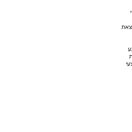
י
צאת
ע
ת
עי