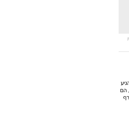
י כנסת שלא הגיע
 הם
רף