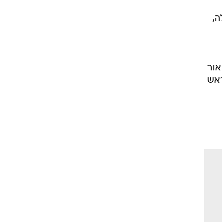
ה,
רביב דרוקר, אור
ראש