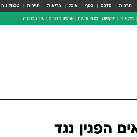
תרבות
סלבס
כסף
אוכל
בריאות
תיירות
טכנולוגיה
בינלאומי
תיקטוק
מגזין ודעות
ארכיון מדורים
עוד בברנז'ה
זמן צהוב
כתבו לנו
מדור סוף
ים הפגין נגד