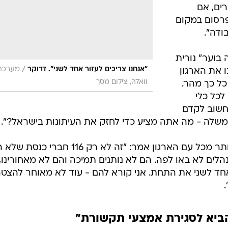
ים, אם
פרסום במקום
ודה".
 בוער" נורית
/
"אנחנו צריכים לעזור אחד לשני". דרוקר
מערכת
 את הארגון
וואלה, צילום מסך
כל כך מהר.
לכל כלי
חשוב לקדם
משלה - מה אתה מציע כדי לחזק את העיתונות בישראל?".
עיתונאי "גלובס" דרור פויר המזוהה יותר מכל עם הארגון אמר: "זה לא רק 116 חבר
נהלים לא באו לפה. הם לא נותנים תמיכה והם לא מאחורינו,
אחד לשני את התחת. אני קורא להם - עוד לא מאוחר להצט
ביא לסגירת אמצעי תקשורת"