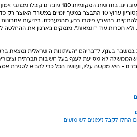
"במעריב פיטרו בשבוע שעבר מאות עובדים. בחדשות המקומיות 180 עובדים קיבלו מכתבי זימון
לשימועי פיטורים בדרך לסגירה. דירקטוריון ערוץ 10 התבצר במשך יומיים במשרד האוצר רק כד
התקיים. בהארץ פיטרו רבע מהמערכת. בידיעות אחרונות
 ולא חסרות עוד דוגמאות", מנמקים בארגון את ההחלטה ל
 במשבר בענף. לדבריהם "העיתונות הישראלית נמצאת ברג
שהממשלה לא מסייעת לענף בעל חשיבות חברתית וציבורי
ים - היא מקשה עליו, ועושה הכל כדי להביא לסגירת אמצ
ם
החלו לקבל זימונים לשימועים