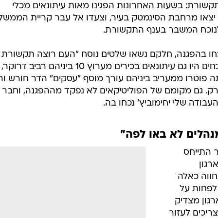
קשורת: בשעות האחרונות הפגינו מאות עיתונאים מכלי
 יצאו מרחבת הסינמטק בעיר, וצעדו אל עבר קריית הממשל
נוכח המשבר בענף התקשורת.
 כ-200 עיתונאים נכחו בהפגנה, חלקם נשאו שלטים נוסח "העם רוצה תקשורת
חופשית" ו"לא תסגרו אותנו". בין הנוכחים היו גם עיתונאים בכירים מערוץ 10 ביניהם 
תה פוטרו ממעריב ביניהם עורך מוסף "עסקים" הדר חורש ו
ק. גם מקומם של הפוליטיקאים לא נפקד מההפגנה, וחבר
עבודה שלי יחימוביץ' נכחו בה.
נהלים לא באו לפה"
ר התייחס
רגון
חווה כאלה
 לפחות על
רגון מצדיק
צריכים לעזור