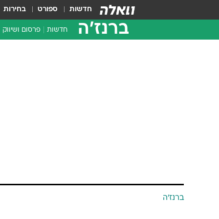
חדשות
ספורט
בחירות
ברנז'ה
חדשות
פרסום ושיווק
ברנז'ה