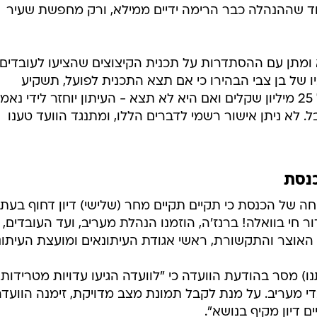
אוד שההנהלה כבר הרימה ידיים ממילא, ורק מחפשת שעיר
ומתן עם ההסתדרות על תכנית הקיצוצים שהציעו לעובדים.
של בן צבי הבהירו כי אם תצא התכנית לפועל, תשקיע
משפחתו של בן צבי בעיתון סכום של 25 מיליון שקלים ואם היא לא תצא - העיתון יוחזר לידי נאמ
ל. לא ניתן אישור רשמי לדברים הללו, ומתנגד הוועד טענו
נסת
ה של הכנסת כי תקיים תקיים מחר (שלישי) דיון דחוף בעתי
ור חי בוואלה! ברנז'ה, הוזמנו הנהלת מעריב, ועד העובדים,
, האוצר והתקשורת, ראשי אגודת העיתונאים ומועצת העיתונ
תנו) מסר בהודעת הוועדה כי "לוועדה הגיעו עדויות מטרידות
 מעריב. על מנת לקבל תמונת מצב מדויקת, זימנה הוועדה
ם דיון מקיף בנושא".