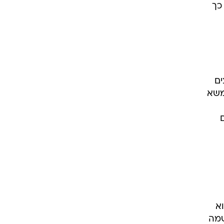
כך
ים
משא
א
שמה