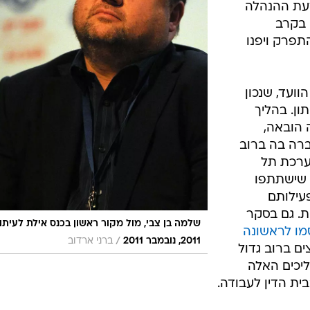
דעת ההנהלה
 בקרב
תפרק ויפנו
וועד, שנכון
ון. בהליך
 הובאה,
ברה בה ברוב
מערכת תל
 שישתתפו
פעילותם
ת. גם בסקר
שלמה בן צבי, מול מקור ראשון בכנס אילת לעיתונ
מו לראשונה
/
2011, נובמבר 2011
ברני ארדוב
ים ברוב גדול
יכים האלה
ית הדין לעבודה.