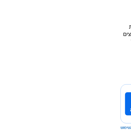
צים
שימוש