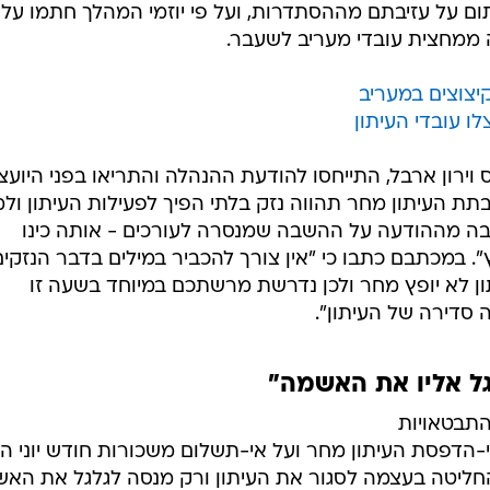
ום על עזיבתם מההסתדרות, ועל פי יוזמי המהלך חתמו על 
 ממחצית עובדי מעריב לשעבר.
יצוצים במעריב
ו עובדי העיתון
 וירון ארבל, התייחסו להודעת ההנהלה והתריאו בפני היועצ
ת העיתון מחר תהווה נזק בלתי הפיך לפעילות העיתון ול
 בה מההודעה על ההשבה שמנסרה לעורכים - אותה כינו
 במכתבם כתבו כי "אין צורך להכביר במילים בדבר הנזקים
ון לא יופץ מחר ולכן נדרשת מרשתכם במיוחד בשעה זו
 סדירה של העיתון".
ל אליו את האשמה"
התבטאויות
-הדפסת העיתון מחר ועל אי-תשלום משכורות חודש יוני הו
החליטה בעצמה לסגור את העיתון ורק מנסה לגלגל את הא