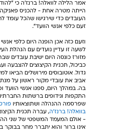
אמר הלילה לוואלה! ברנז'ה כי "להו
הייתה מטרה אחת - להכניס פאניקה
העובדים כדי שירגישו שהכל עומד לה
זעם כלפי אנשי הוועד".
וזעם כזה אכן הופנה היום כלפי אנשי ה
לשעה זו עדיין נועדים עם הנהלת העית
מזורז כונסה היום ישיבת עובדים שבה
כביכול, תכנית הקיצוצים להצבעה וע
גדול. אוטובוסים מירושלים הביאו ל
אביב את עובדי מקור ראשון על מנת
בה. במהלך היום, ספגו אנשי הוועד ו
התקפות וגידופים ברשתות החברתיו
שפרסמה ההנהלה ושתוצאותיו
פורס
בוואלה! ברנז'ה
, עברה תכנית הקיצוצ
- אולם המעמד המשפטי של שני ההל
אינו ברור והוא יתברר מחר בבוקר בב