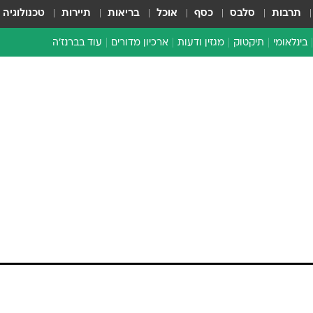
תרבות
סלבס
כסף
אוכל
בריאות
תיירות
טכנולוגיה
בינלאומי
תיקטוק
מגזין ודעות
ארכיון מדורים
עוד בברנז'ה
זמן צהוב
כתבו לנו
מדור סוף