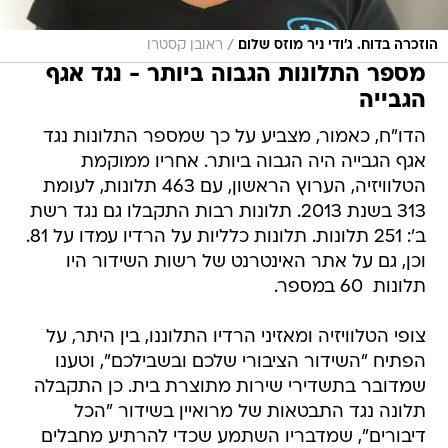
/
הוזכרה בדוח. ג'ודי ניר מוזס שלום
ראובן קסטרו
מספר התלונות הגבוה ביותר - נגד אגף
הגבייה
הדו"ח, כאמור, מצביע על כך שמספר התלונות נגד
אגף הגבייה היה הגבוה ביותר. אחריו ממוקמת
הטלוויזיה, הערוץ הראשון, עם 463 תלונות, לעומת
313 בשנת 2013. תלונות רבות התקבלו גם נגד רשת
ב': 251 תלונות. תלונות כלליות על הרדיו עמדו על 81.
וכן, גם על אתר האינטרנט של רשות השידור היו
תלונות  60 במספר.
צופי הטלוויזיה ומאזיני הרדיו התלוננו, בין היתר, על
הפתיח "השידור הציבורי שלכם ובשבילכם", וטענו
שמדובר בתשדירי שירות מתוצרת בית. כן התקבלה
תלונה נגד התבטאות של מרואיין בשידור "הכל
דיבורים", שמדבריו השתמע שכדי להרתיע מחבלים