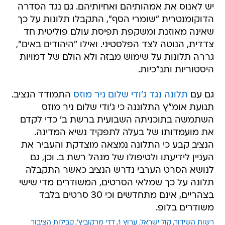
יש לאנוס את אמהותיהם ואחיותיהם. גם נגד הסדרה
הדוקומנטרית "שומרי הסף", התקבלו תלונות על כך
שאינה מאוזנת ומשקפת תפיסת עולם פוליטית חד
צדדית, הנוטה לצד הפלסטיני. ואילו "היהודים באים",
גררה תלונות על שימוש מבזה ולא הולם של דמויות
היסטוריות ותנ"כיות.
גם עם
תלונה נגד ג'ודי שלום ניר מוזס
התמודד הנציב.
תנועת אומ"ץ התלוננה כי ג'ודי שלום ניר מוזס
השתמשה בתוכניתה השבועית ברשת ב' כדי לקדם
את מועמדותו של בעלה לתפקיד נשיא המדינה.
הנציב קבע כי התלונה נמצאה מוצדקת והעביר את
העניין לידיעתו ולטיפולו של מנהל רשת ב. וכן, גם
לנושא הסרט הערבי נדרש הנציב כאשר התקבלה
תלונה על כך שמלאי הסרטים, המשודרים מדי שישי
בצהריים, אינם מתחדשים וכי 30 סרטים בלבד
משודרים בלופ.
רשות השידור
קול ישראל
ערוץ 1
דדי מרקוביץ'
קבילות הציבור