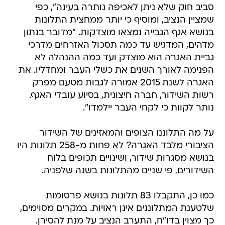
סביב חוק שלא ניתן לאכיפה נותרה בעינה", כפי
שמציין הנציב, ומוסיף כי יותר ממחצית התלונות
בנושא אגף הגבייה נמצאו מוצדקות. "מדובר בנתון
מדהים, המדגיש עד כמה תסכול האזרחים מדרכי
גביית האגרה הוא מוצדק ועד כמה ההנהלה לא
הפנימה לאורך השנים את כשלי העבר ומחדליו. את
האגרה לשנת 2015 אמורה לגבות מטעם מפרק
רשות השידור, חברה חיצונית, בסיוע עובדי האגף.
נותר לקוות כי לקחי העבר יילמדו".
על מה התלוננו הצופים והמאזינים של השידור
הציבורי מלבד האגרה? לא פחות מ-258 תלונות היו
בנושא מסגרות שידור, ושינויים תכופים בלוח
השידורים, פי שניים מהתלונות בשנה שלפניה.
כמו כן, התקבלו 83 תלונות בנושא פרסומות
שלטענת המתלוננים אינן ראויות. במקרים מסוימים,
כך מצוין בדו"ח, התערב הנציב על מנת להסירן.