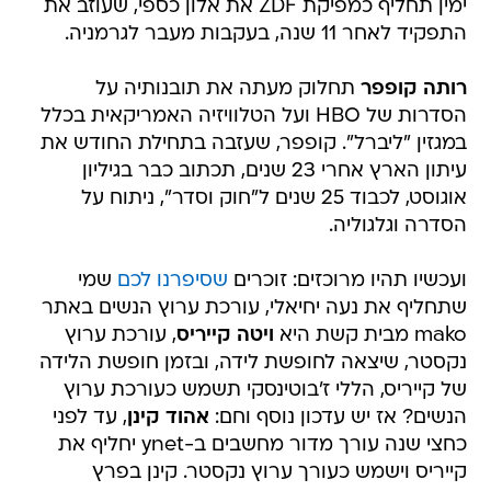
ימין תחליף כמפיקת ZDF את אלון כספי, שעוזב את
התפקיד לאחר 11 שנה, בעקבות מעבר לגרמניה.
רותה קופפר
תחלוק מעתה את תובנותיה על
הסדרות של HBO ועל הטלוויזיה האמריקאית בכלל
במגזין "ליברל". קופפר, שעזבה בתחילת החודש את
עיתון הארץ אחרי 23 שנים, תכתוב כבר בגיליון
אוגוסט, לכבוד 25 שנים ל"חוק וסדר", ניתוח על
הסדרה וגלגוליה.
ועכשיו תהיו מרוכזים: זוכרים
שסיפרנו לכם
שמי
שתחליף את נעה יחיאלי, עורכת ערוץ הנשים באתר
mako מבית קשת היא
ויטה קייריס
, עורכת ערוץ
נקסטר, שיצאה לחופשת לידה, ובזמן חופשת הלידה
של קייריס, הללי ז'בוטינסקי תשמש כעורכת ערוץ
הנשים? אז יש עדכון נוסף וחם:
אהוד קינן
, עד לפני
כחצי שנה עורך מדור מחשבים ב-ynet יחליף את
קייריס וישמש כעורך ערוץ נקסטר. קינן בפרץ