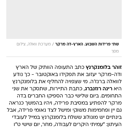
/
שתי פרידות השבוע. הארץ-דה מרקר
מערכת וואלה, צילום
מסך
זוהר בלומנקרנץ
כתב התעופה הוותיק של הארץ
ודה-מרקר יעזוב את תפקידו באוקטובר - כך נודע
לוואלה ברנז'ה. מי שצפויה להחליף את בלומנקרנץ
היא
רינה רוזנברג
, כתבת התיירות, שתסקר את שני
התחומים. ביום שלישי כבר הספיקו החברים בדה
מרקר להפתיע במסיבת פרידה, ויהיו בהמשך כנראה
גם יין ופחמימות משוקי ומישל לצד נאומי פרידה, אבל
בינתיים יש מונולוג ששלח בלומנקרנץ במייל לעובדי
העיתון: "עמיתי היקרים לעבודה, מחר, יום שישי ט"ו