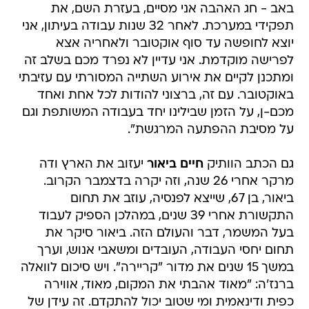
באב - חג האהבה אני מסיים, בעזרת השם, את
תפקידי במערכת. לאחר 32 שנות עבודה בעיתון, אני
יוצא לחופשה עד סוף אוקטובר ולאחריה אצא
לפרישה מוקדמת. אני עדיין לא נפרד מכם בשלב זה
ומתכנן לקיים את אירוע השתייה המסורתי עם עזיבתי
באוקטובר. עם זה, ברצוני להודות לכל אחת ואחד
מכם-ן, על הזמן שבילינו יחד בעבודה המשותפת וגם
על מסיבת ההפתעה המרגשת".
גם הכתב הוותיק
חיים ביאור
יעזוב את הארץ ודה
מרקר אחרי 26 שנה, וזה יקרה בדצמבר הקרוב.
ביאור, בן 67, שייצא לפנסיה, עוזב את תחום
התקשורת אחרי 39 שנים, במהלכן הספיק לעבוד
בעל המשמר, דבר והעולם הזה. ביאור סיקר את
תחום יחסי העבודה, העובדים ומשאבי אנוש, וערך
במשך 15 שנים את מדור "קריירה". ויש סיכום לוואלה
ברנז'ה: "מאוד אהבתי את המקום, מאוד, אווירה
כפית ודינאמית ומי שטוב יכול להתקדם. זה עידן של