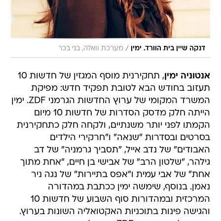
/
דנקה שיין בית הוורד. ימין
מערכת וואלה, בני בכר
אנטוניה ימין
, תחקירנית מוסף המגזין של חדשות 10
תעזוב בחודש הבא לטובת תפקיד חדש: מפיקת
המשרד המקומי של ערוץ החדשות הגרמני ZDF. ימין
הייתה חלק מדסק הסדרות של חדשות 10 מיום
הקמתו לפני יותר משנתיים, ולקחה חלק כתחקירנית
בסרטים ובסדרות "שנאה" ו"חרקירי הילדים
האבודים" של נדב אייל, "תסביך גרמניה" של דב
גילהר, "שלטון הרב" של אבישי בן חיים, "אחת מתוך
אחת" של אבי עמית ו"אפס בתיירות" של נגה ניר
נאמן. בנוסף, שימשה ימין ככתבת במהדורה
המרכזית ובמהדורות סוף השבוע של חדשות 10
והגישה פינות בתוכניות האקטואליה השונות בערוץ.