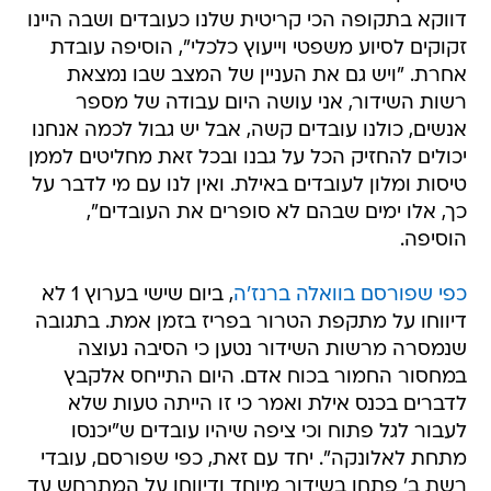
דווקא בתקופה הכי קריטית שלנו כעובדים ושבה היינו
זקוקים לסיוע משפטי וייעוץ כלכלי", הוסיפה עובדת
אחרת. "ויש גם את העניין של המצב שבו נמצאת
רשות השידור, אני עושה היום עבודה של מספר
אנשים, כולנו עובדים קשה, אבל יש גבול לכמה אנחנו
יכולים להחזיק הכל על גבנו ובכל זאת מחליטים לממן
טיסות ומלון לעובדים באילת. ואין לנו עם מי לדבר על
כך, אלו ימים שבהם לא סופרים את העובדים",
הוסיפה.
כפי שפורסם בוואלה ברנז'ה
, ביום שישי בערוץ 1 לא
דיווחו על מתקפת הטרור בפריז בזמן אמת. בתגובה
שנמסרה מרשות השידור נטען כי הסיבה נעוצה
במחסור החמור בכוח אדם. היום התייחס אלקבץ
לדברים בכנס אילת ואמר כי זו הייתה טעות שלא
לעבור לגל פתוח וכי ציפה שיהיו עובדים ש"יכנסו
מתחת לאלונקה". יחד עם זאת, כפי שפורסם, עובדי
רשת ב' פתחו בשידור מיוחד ודיווחו על המתרחש עד