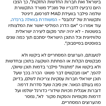
בישראל ואת חברות החדשות החזקות", כך הגיבו
היום (רביעי) לדבריו של מנכ"ל משרד התקשורת
שלמה פילבר בוועידת MAD לפרסום, דיגיטל
ותקשורת של "גלובס" -
המשודרת בוואלה ברנז'ה
.
עוד אמרו כי "אם הדרג הפוליטי יאשר את המלצותיו 
בפשטות - לא יהיה יותר מקום ליצירה ישראלית
טלוויזיונית וכל התוכן הישראלי יסתכם תוך כמה שנים
בפוסטים בפייסבוק".
לטענתם, הערוצים המסחריים לא ביקשו ולא
מבקשים הקלות או הפחתת השקעה בתוכן ובחדשות
ולא ביקשו את "מתנות" פילבר בדמות תוכן שיווקי,
להפך. "אנו מבקשים דבר פשוט  הכרה בכך שעל
תוכן ישראלי חברות עסקיות צריכות לשלם, בדיוק
כמו בעולם הנאור. אין סיבה שעל סדרות דרמה
דוברות אנגלית וזכויות שידורי כדורגל ישלמו ועל
דרמות מקומיות והפקות מקור  לא", נמסר
מהערוצים המסחריים.