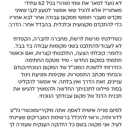
לא נועד לפאר את שמי (שהרי בגיל 62 עתידי
מאחוריי) אלא להגיד שאי אפשר לטעון לגבי שאיני
מקדש מעבר חופשי ממקום עבודה אחר לבא אחריו
כדי להתקדם מקצועית וכלכלית. בהבדל אחר: הדרך.
כשדילגתי מרשת לרשת, מחברה לחברה, הקפדתי
לא לעבוד/להתלבט בשני מקומות עבודה בד בבד.
כלומר: קיבלתי הצעה, התלבטתי קצרות, ואם וכאשר
חתמתי במקום החדש - מיד מטקס החתימה
הזדרזתי ללשכת המנכ"ל של המקום הנוכחי/קודם
והנחתי מכתב התפטרות. שקיפות ומניעת ניגוד
עניינים. זאת הדרך ואין בלתה. אי אפשר להקליט
בסוד פיילוט לתכניתך החדשה ולהמשיך להגיש את
תכנית הדגל של מקום עבודתך הנוכחי.
לסיום פנייה אישית לאסף. אתה מיקירי/מוכשרי גל"צ
לדורותיה, וראוי להיכלל ברשימת המבריקים שציינתי
לעיל. אני מקווה בשם כל הלהקה הענקית שעזרה לך