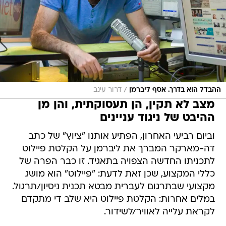
/
ההבדל הוא בדרך. אסף ליברמן
דרור עינב
מצב לא תקין, הן תעסוקתית, והן מן
ההיבט של ניגוד עניינים
וביום רביעי האחרון, הפתיע אותנו "ציוץ" של כתב
דה-מארקר המברך את ליברמן על הקלטת פיילוט
לתכניתו החדשה הצפויה בתאגיד. זו כבר הפרה של
כללי המקצוע, שכן זאת לדעת: "פיילוט" הוא מושג
מקצועי שבתרגום לעברית מבטא תכנית ניסיון/תרגול.
במלים אחרות: הקלטת פיילוט היא שלב די מתקדם
לקראת עלייה לאוויר/לשידור.