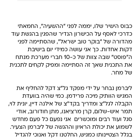
כבוס הישיר שלו, יממה לפני "ההשעיה", החמאתי
כדרכי לאסף על הכישרון הנדיר שהפגין בהגשת עוד
מהדורה של "בוקר טוב ישראל", שהסתיימה לפני
דקות אחדות. כך אני עושה כמידי יום בישיבת
ה"פוסט" שבה צוות של כ-10 חברי מערכת מנתח
את התכנית שאך זה הסתיימה ומפיק לקחים לתכנית
של מחר.
ליברמן נבחר על ידי מפקד גל"צ דקל להחליף את
המגיש הוותיק מיכה פרידמן. כמי שהיה בוועדת
הקבלה לגל"צ ומדריך בקד"צ של אילנה דיין, יונית לוי,
תמר איש-שלום, קרן מרציאנו, מתן חודורוב, אודי
סגל ועוד רבים ומוכשרים  אני נפעם כל פעם מחדש
לשמוע את יכולת הראיון וההגשה של ליברמן הצעיר.
בגלל הצטיינותו כמגיש, החלטנו דקל ואנוכי להגדיל