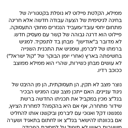
ממילא, הקלטת פיילוט לא נופלת בקטגוריה של
בחינה לגיטימית של הצעה עבודה חדשה אלא חריגה
מתחום יחסי עובד/מעביד הנגזרים מחוקי התעסוקה.
פיילוט הוא דרגה גבוהה של קשר עם מעסיק חדש.
לא מדובר ב"אודישן"  מבחן בד לתפקיד. למגיש
ברמתו של ליברמן, שמגיש את התכנית השנייה
בחשיפתה בארץ (אחרי יומן הבוקר של "קול ישראל")
לא עושים מבחן כשירות, שהרי הוא ממילא ממוצב
ככוכב רדיו.
נוצר מצב לא תקין, הן תעסוקתית, הן מן ההיבט של
ניגוד עניינים. האם ייתכן מצב שבו המגיש הבכיר
בגל"צ מכין במקביל את תכניתו החדשה ברשת
שידור מתחרה, אף אם היא בהקמה? למחרת הציוץ,
נפגשנו דקל ואנוכי עם ליברמן וביקשנו אותו להחליט
אם בכוונתו להישאר בגל"צ או לחתום בתאגיד ושערה
משערות ראשו לא תיפול על למסיבת הפרידה