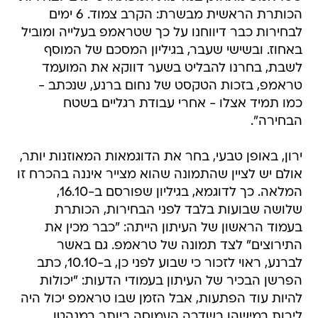
הכותרת הראשית מבשרת: הקרב צמוד. 6 ימים
לבחירות כבר דיווחנו על כך שטראמפ בעלייה ומוביל
באחוז. ובשישי שעבר, בגיליון המסכם של המוסף
לשבת, בחרנו להבליט בשער דווקא את המועמד
טראמפ, בזכות הטקסט של נחום ברנע, שנכתב -
כמו תמיד אצלו - אחרי עבודת רגליים בשטח
הבחירה".
ירון, באופן טבעי, בחר את הדוגמאות המאוזנות יותר,
אולם יש לציין שהתמונה שהוא מצייר איננה בהכרח זו
המלאה. כך לדוגמא, בגיליון שפורסם ב-16.10,
שלושה שבועות בלבד לפני הבחירות, הכותרת
בעמוד הראשון של העיתון הייתה: "כבר מכין את
התירוצים" לצד תמונה של טראמפ. גם באשר
לברנע, ראוי לזכור כי שבוע לפני כן, ב-10.10, כתב
הפרשן הבכיר של העיתון בעמודי הדעות: "יכולות
להיות עוד הפתעות, אבל הזמן שבו טראמפ יכול היה
לירות במישהו בשדרה העמוסה ביותר במנהטן