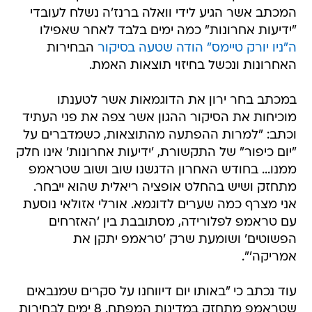
המכתב אשר הגיע לידי וואלה ברנז'ה נשלח לעובדי
"ידיעות אחרונות" כמה ימים בלבד לאחר שאפילו
ה"ניו יורק טיימס" הודה שטעה בסיקור
הבחירות
האחרונות ונכשל בחיזוי תוצאות האמת.
במכתב בחר ירון את הדוגמאות אשר לטענתו
מוכיחות את הסיקור ההגון אשר צפה את פני העתיד
וכתב: "למרות ההפתעה מהתוצאות, כשמדברים על
"יום כיפור" של התקשורת, 'ידיעות אחרונות' אינו חלק
ממנו... בחודש האחרון הדגשנו שוב ושוב שטראמפ
מתחזק ושיש בהחלט אופציה ריאלית שהוא ייבחר.
אני מצרף כמה שערים לדוגמא. אורלי אזולאי נוסעת
עם טראמפ לפלורידה, מסתובבת בין 'האזרחים
הפשוטים' ושומעת שרק 'טראמפ יתקן את
אמריקה'".
עוד נכתב כי "באותו יום דיווחנו על סקרים שמנבאים
שטראמפ מתחזק במדינות המפתח. 8 ימים לבחירות