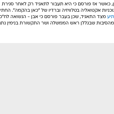
'ה
זהות
רכזית של תאגיד השידור  עילי לוין שעובר ל"כאן בהקמ
ר גם זהות המגיש, או לפחות זה הראשי שיוביל אותה. על פי מידע
המוסף" ברשות השידור גאולה אבן אשר חתמה בתאגיד צפויה
 בימים אלו. עם זאת, לא ברור בשלב זה האם אבן מעוניינ
 כאשר אז פורסם כי היא תעבור לתאגיד רק לאחר סגירת
וכניות אקטואליה בטלוויזיה וברדיו של "כאן בהקמה". החתי
יע
מצד התאגיד, שכן בעבר פורסם כי אבן - הנשואה לח"כ
מהסיבות שבגללן ראש הממשלה ושר התקשורת בנימין נתני