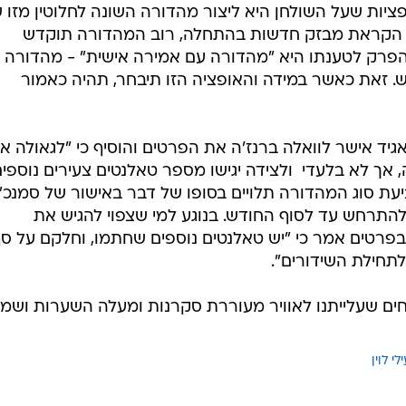
ת מגזין"
ה צפויה להיות שונה לחלוטין מהמהדורות המתחרות, כאשר
ות המגיש צפויה להיות השפעה רבה על אופי המהדורה. גורם
יות שעל השולחן היא ליצור מהדורה השונה לחלוטין מזו 
1 - כאשר מלבד הקראת מבזק חדשות בהתחלה, רוב המהדורה תוקדש
 הפרק לטענתו היא "מהדורה עם אמירה אישית" - מהדורה
. זאת כאשר במידה והאופציה הזו תיבחר, תהיה כאמור
גיד אישר לוואלה ברנז'ה את הפרטים והוסיף כי "לגאולה אב
ך לא בלעדי  ולצידה יגישו מספר טאלנטים צעירים נוספים
ביעת סוג המהדורה תלויים בסופו של דבר באישור של סמנכ"