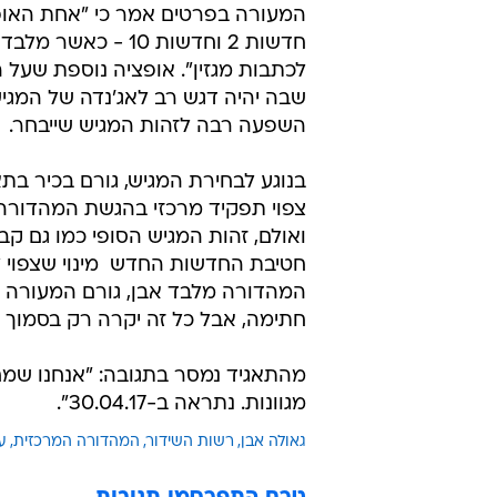
/
אין תמונה
מערכת וואלה, צילום מסך
"רוב המהדורה תוקדש לכתבו
עוד נודע לוואלה ברנז'ה כי המהדור
הדגש יהיה על כתבות מגזין וגם לזה
המעורה בפרטים אמר כי "אחת האופצ
חדשות 2 וחדשות 0
לכתבות מגזין". אופציה נוספת שעל
שבה יהיה דגש רב לאג'נדה של המגיש
השפעה רבה לזהות המגיש שייבחר.
בנוגע לבחירת המגיש, גורם בכיר בתא
צפוי תפקיד מרכזי בהגשת המהדורה, א
ואולם, זהות המגיש הסופי כמו גם ק