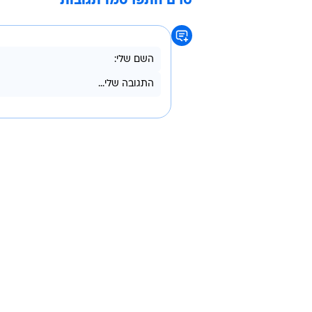
חטיבת החדשות החדש  מינוי שצפוי 
המהדורה מלבד אבן, גורם המעורה ב
חתימה, אבל כל זה יקרה רק בסמוך ל
מהתאגיד נמסר בתגובה: "אנחנו שמח
מגוונות. נתראה ב-30.04.17".
גאולה אבן
רשות השידור
המהדורה המרכזית
עי
טרם התפרסמו תגובות