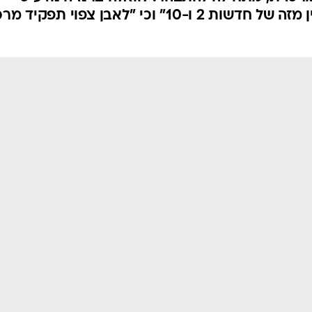
; נשקל: גאולה אבן
וויר של "כאן" מתקרב, והתמונה באשר לזהות המגי
כזית, מתחילה להתבהר. לוואלה ברנז'ה נודע כי
הפורמט המתהווה "שונה לחלוטין מזה של חדשות 2 ו-10" וכי "לאבן צפוי תפקיד