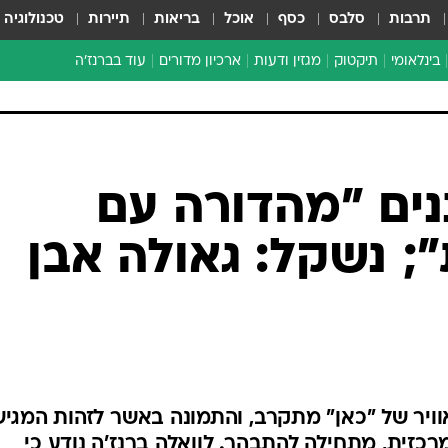
תרבות
סלבס
כסף
אוכל
בריאות
תיירות
טכנולוגיה
בינלאומי
תיקטוק
מגזין ודעות
ארכיון מדורים
עוד בברנז'ה
זמן צהוב
כתבו לנו
מדור סוף
נים "מהדורה עם