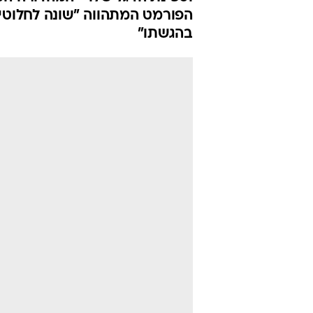
אמירה אישית"
תגיש
נועה פרייס
6.2.2017 / 13:46
פרסום ראשון: תאריך העלייה לא
וספינת הדגל שלו - המהדורה המר
בהגשתו"