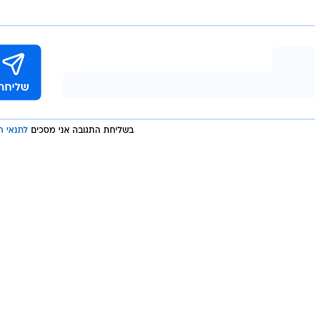
להתרחש עד לסוף החודש. בנוגע למי שצפוי להגיש את
פרטים אמר כי "יש טאלנטים נוספים שחתמו, וחלקם על ס
תחילת השידורים".
ים שעלייתנו לאוויר מעוררת סקרנות ומעלה השערות ושמו
לי לוין
בשליחת התגובה אני מסכים
לתנאי ה