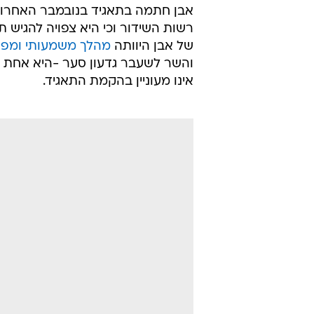
לאחר שאתמול
פורסמה בוואלה ברנז
העורך הראשי של מהדורת החדשות המ
מחדשות 2 וגל"צ  היום מתבר
שהגיע לידי וואלה ברנז'ה, מגישת "
להיות אחת ממגישות המהדורה הנבנית
בתפקיד.
אבן חתמה בתאגיד בנובמבר האחרון,
רשות השידור וכי היא צפויה להגיש ת
של אבן היוותה
מהלך משמעותי ומפת
והשר לשעבר גדעון סער -היא אחת 
אינו מעוניין בהקמת התאגיד.