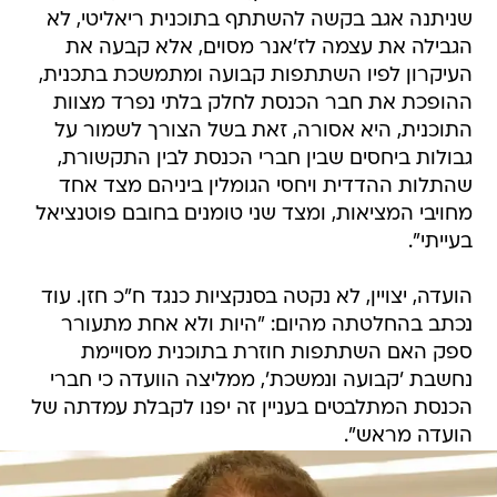
שניתנה אגב בקשה להשתתף בתוכנית ריאליטי, לא
הגבילה את עצמה לז'אנר מסוים, אלא קבעה את
העיקרון לפיו השתתפות קבועה ומתמשכת בתכנית,
ההופכת את חבר הכנסת לחלק בלתי נפרד מצוות
התוכנית, היא אסורה, זאת בשל הצורך לשמור על
גבולות ביחסים שבין חברי הכנסת לבין התקשורת,
שהתלות ההדדית ויחסי הגומלין ביניהם מצד אחד
מחויבי המציאות, ומצד שני טומנים בחובם פוטנציאל
בעייתי".
הועדה, יצויין, לא נקטה בסנקציות כנגד ח"כ חזן. עוד
נכתב בהחלטתה מהיום: "היות ולא אחת מתעורר
ספק האם השתתפות חוזרת בתוכנית מסויימת
נחשבת 'קבועה ונמשכת', ממליצה הוועדה כי חברי
הכנסת המתלבטים בעניין זה יפנו לקבלת עמדתה של
הועדה מראש".