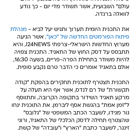
עולם" השבועית, אשר תשודר מדי יום - כך נודע
לוואלה ברנז'ה.
את התכנית היומית תערוך ותגיש יעל לביא -
מנהלת
פיתוח הפורמטים החדשה של "כאן",
אשר הגיעה
מערוץ החדשות הישראלי-צרפתי I24NEWS, והיא
תתבסס על דסק החוץ של התאגיד. התכנית צפויה
להיות משודר בתחילת הפרה-פריים, בשעה 16:30,
אולם בתאגיד אומרים כי הדבר טרם נקבע סופית.
התכנית תצטרף לתוכנית תחקירים בהפקת "קודה
תקשורת" של רם לנדס, אשר אף היא תעלה על
מרקע תאגיד השידור בתקופה הקרובה, ותתווסף
ל"זמן אמת" בהגשת אסף ליברמן. את התוכנית ינחו
גור מגידו, לשעבר הכתב המשפטי של "גלובס"
שהצטרף תחילה לדסק הכלכלי של התאגיד, ורוני
זינגר, לשעבר כתבת "הארץ" ו"עובדה" של קשת.