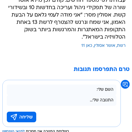
עבודתו לפי מספר חודשים. קודם לכן מילא אושר
שורה של תפקידי ניהול ועריכה בחדשות 10 ובשידורי
קשת. אסולין מסר: "אני מודה לעמי גלאם על הבעת
האמון, אני שמח ונרגש להצטרף לרשת 13 באחת
התקופות המאתגרות והמרגשות ביותר בשוק
הטלוויזיה בישראל".
רשת
אושר אסולין
כאן 11
טרם התפרסמו תגובות
בשליחת התגובה אני מסכים
לתנאי השימוש