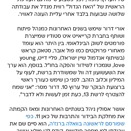
הראשית של "האח הגדול" רווית מנדל את עבודתה
שלושה שבועות בלבד אחרי עליית העונה לאוויר.
אורי דרור שימש בשנים האחרונות כמנהל פיתוח
ושותף בחברת קרייאייט איט סטודיו שמייצרת
פורמטים לשוק הבינלאומי. בין היתר הוא עומד
מאחורי פרויקטים כמו פול אובר, סטאק קראש
(בשיתוף אנדמול שיין ישראל), פליי דייט, young
love, שנמכרו לשידור והפקה בחו"ל. בנוסף, הוא ערך
את השעשועון דה וול שמשודרת ברשת, לעוף על
המיליון וכלוב הזהב. לפני כן שימש כעורך ראשי
ברצועת הבוקר של ערוץ 10. דרור מסר: "אני שמח
להצטרף לרשת 13, כעת זמן לעשות ולא לדבר".
אושר אסולין ניהל בשנתיים האחרונות ומאז הקמתה
את מחלקת הבידור והתרבות של כאן 11.
כפי
שפורסם לראשונה בוואלה ברנז'ה
, הוא סיים שם את