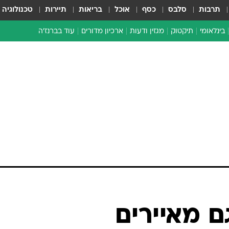
תרבות
סלבס
כסף
אוכל
בריאות
תיירות
טכנולוגיה
בינלאומי
תיקטוק
מגזין ודעות
ארכיון מדורים
עוד בברנז'ה
זמן צהוב
כתבו לנו
מדור סוף
 מאיירים