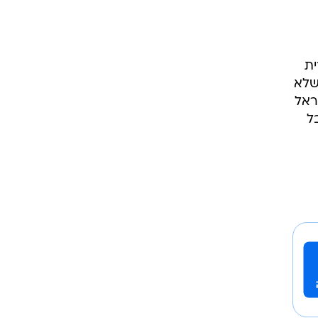
ית
שלא
ראל
ל