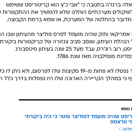
אלה ברנז'ה בתגובה כי "אבי כ'ץ הוא קריטוריסט ששימש
לשיקולים מערכתיים הוחלט שלא להמשיך את ההתקשרות עמ
 מדובר בהחלטה של המערכת, או שמא ברמת הקבוצה.
אמריקאי ותיק שהיה מועמד לפרס פוליצר מהעיתון שבו הו
 הנהלת העיתון, שנסב סביב צנזורה של קריקטורות ביקורתי
על הנשיא דונלד טראמפ. הקריקטוריסט, רוב רוג'רס, עבד מעל 25 שנה בעיתון פיטסבורג
ינת פנסילבניה מאז שנת 1786.
הוא פוטר לאחר שבחודש מרץ בלבד נפסלו לא פחות מ-19 סקיצות שלו לפרסום, ולא ניתן לו כ
 כי במהלך הקריירה הארוכה שלו היו נפסלות בדרך כלל ר
 נושא
יסט שהיה מועמד לפוליצר פוטר כי היה ביקורתי
י טראמפ
מלאה