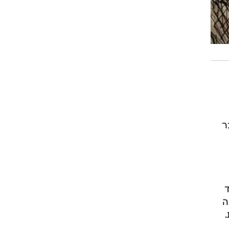
ר
ד
ה