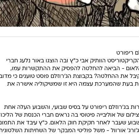
ם ריפורט
קריקטוריסט הוותיק אבי כ"ץ ובה הוצגו באור נלעג חברי
לאום - הביאה להחלטה להפסיק את ההתקשרות עמו,
קיבל את ההחלטה? בקבוצת הג'רוזלם פוסט טוענים כי מדוב
זאת בעת שהמערכת עצמה היא זו שמשיקוליה אישרה את
ת בג'רוזלם ריפורט על בסיס שבועי, והשבוע העלה אחת
ום של אוליבייה פיטוסי בה נראים חברי הכנסת של הליכו
וע שעבר לאחר חקיקת חוק הלאום. כ"ץ עיבד את התמונ
'ורג' אורוול - משל פוליטי המבקר של השחיתות השלטונית.