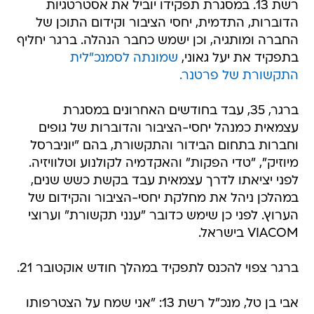
רשת 13. במסגרת תפקידו יוביל את אסטרטגיות
הדוברות, התדמית, יחסי הציבור וקידום התוכן של
החברה ומותגיה, וכן ישמש כחבר הנהלה. ברגר יחליף
בתפקיד את יעל גאוני,
שמונתה לסמנכ"לית
התקשורת של פרטנר.
ברגר, 35, עבד בחודשים האחרונים במסגרת
עצמאית כמנהל יחסי-הציבור והדוברות של גופים
וחברות בתחום הבידור והתקשורת, בהם "יוניברסל
מיוזיק", "טדי הפקות" והאקדמיה לקולנוע וטלוויזיה.
לפני יציאתו לדרך עצמאית עבד בקשת כשש שנים,
במהלכן ניהל את מחלקת יחסי-הציבור והקידום של
הערוץ. לפני כן שימש כדובר "ענני תקשורת" וערוצי
VIACOM בישראל.
ברגר צפוי להכנס לתפקיד במהלך חודש אוקטובר 21.
אבי בן טל, מנכ"ל רשת 13: "אני שמח על הצטרפותו