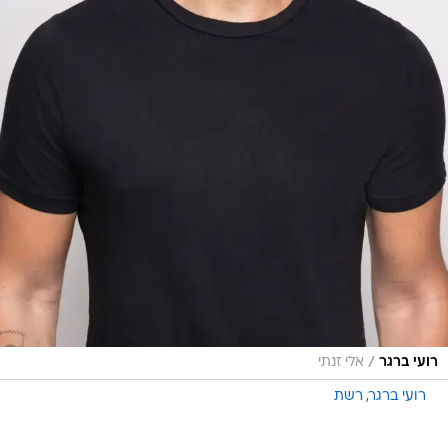
/
רועי ברגר
אלי זנתי
רועי ברגר
רשת