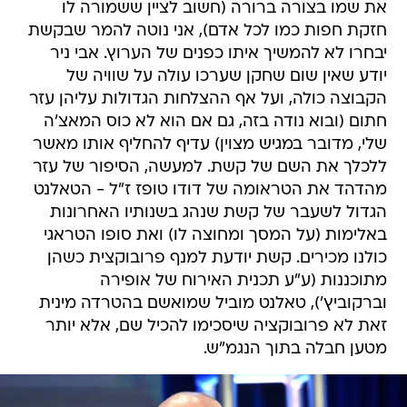
את שמו בצורה ברורה (חשוב לציין ששמורה לו
חזקת חפות כמו לכל אדם), אני נוטה להמר שבקשת
יבחרו לא להמשיך איתו כפנים של הערוץ. אבי ניר
יודע שאין שום שחקן שערכו עולה על שוויה של
הקבוצה כולה, ועל אף ההצלחות הגדולות עליהן עזר
חתום (ובוא נודה בזה, גם אם הוא לא כוס המאצ'ה
שלי, מדובר במגיש מצוין) עדיף להחליף אותו מאשר
ללכלך את השם של קשת. למעשה, הסיפור של עזר
מהדהד את הטראומה של דודו טופז ז"ל - הטאלנט
הגדול לשעבר של קשת שנהג בשנותיו האחרונות
באלימות (על המסך ומחוצה לו) ואת סופו הטראגי
כולנו מכירים. קשת יודעת למנף פרובוקצית כשהן
מתוכננות (ע"ע תכנית האירוח של אופירה
וברקוביץ'), טאלנט מוביל שמואשם בהטרדה מינית
זאת לא פרובוקציה שיסכימו להכיל שם, אלא יותר
מטען חבלה בתוך הנגמ"ש.