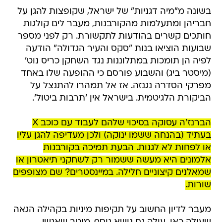
בשונה מ"מיה דגניות" של ישראל, שקופצות להגן על
חבריהן ומתעלמות מהקורבנות, מעבר לים קולגות
חותכים קשרים בהודעות לתקשורת. רק לפני מספר
שבועות הוציאו בנות "סקס והעיר הגדולה" הודעה
לפיה הן תומכות במתלוננות נגד השחקן כריס נוט'
(מיסטר ביג) והשבוע פורסם כי ההופעה שלו באחד
מפרקי הסדרה נגנזה. אז אל תמהרו להתנצל על
הביקורת הלגיטמית. בישראל אין 'תרבות ביטול'.
הברנז'ה עסוקה בסיכוי שלהם לעבוד עם כוכב X
בעתיד (בהנחה ששמו ינוקה) ולכן מעדיפה להגן עליו
או לפחות לא לגנות. הבעת תמיכה בקורבנות
אלמונים היא מעשה ששמור רק לשחקני תיאטרון או
שמאלנים קיצוניים חלילה. במיינסטרים? שם מצופפים
שורות.
מעבר לדיון החשוב על תקיפות מיניות בקהילה הגאה