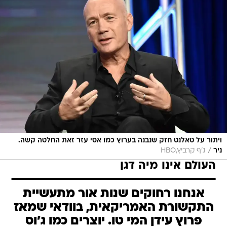
ויתור על טאלנט חזק שנבנה בערוץ כמו אסי עזר זאת החלטה קשה.
/
ניר
ג'ף קרביץ,HBO
העולם אינו מיה דגן
אנחנו רחוקים שנות אור מתעשיית
התקשורת האמריקאית, בוודאי שמאז
פרוץ עידן המי טו. יוצרים כמו ג'וס