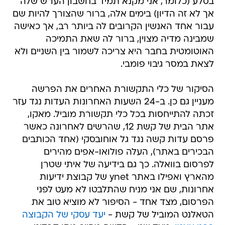
בסלע (כלומר, אני מקנא תמיד בחשבון העו"ש שלה
אך לא זה הדיון) בימים אלה, ברור שהצורך להיות שם
עבור אחד האנשין הקרובים לה ביותר רב, אך כאישה
שמבינה מדיה מצוין, ברור לה שאת התמיכה
האוטומטית בחבר היא צריכה לשמור בין השניים ולא
לצאת במסר גיבוי פומבי.
הסיקור של כלי התקשורת האחרים את הפרשה
מעניין גם כן. ב-24 השעות האחרונות העדות נגד עזר
זכתה להתייחסות בכל כלי תקשורת מוביל. מאקו,
אתר הבית של קשת 12, שהרשים לאחרונה כאשר
פרסם עדות קשה נגד גל אוחובסקי (אחד הכותבים
הבכירים באתר), העלה פולואו-אפים מהירים
לפרסום בוואלה. כך גם בידיעה של איתי שטרן
מהארץ ואפילו באתר ynet של קבוצת ידיעות
אחרונות, שם אני מניח שהתלבטו לא מעט לפני
הפרסום, מצד אחד - הסיפור לא מוציא טוב את
הטאלנט המוביל של קשת -
יעד עסקי של הקבוצה