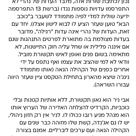
נכון לכתיבת שורות אלה, מלבד העדות של נהרי לא
התפרסמו עדויות נוספות נגדו (ברשת 13 התפרסמה
ידיעה שולית למדי לפיה מתמודד לשעבר ב"כוכב
הבא" טוען שעזר הציע לו לבוא לישון אצלו). יחד עם
זאת, העדות של נהרי אינה עדות "רגילה", מדובר
בעדות מצולמת בה מתוארת לפרטים התנהגות שגם
אם איננה פלילית או שחל עליה חוק התיישנות, לא
מתאימה בשום פנים ואופן לאיש תקשורת מוביל.
וודאי לא למי שהציב את עצמו ואף נתפס על ידי
אחרים כפנים של הקהילה הגאה (אותו מתמודד
נינג'ה שיצא מהארון בתחילת הטקסט ציין שעזר היווה
עבורו השראה).
אבי ניר הוא גאון תקשורת, ללא אותיות קטנות ובלי
כוכביות, הקרדיט להצלחה האדירה של הערוץ אותו
הוא מנהל מגיע רובו ככולו לו. לניר אין רק חזון ניהולי,
יש לו גם אג'נדה, קשת שלו מזוהה כבר שנים עם
הקהילה הגאה ועם ערכים ליברליים. אמנם בצורה