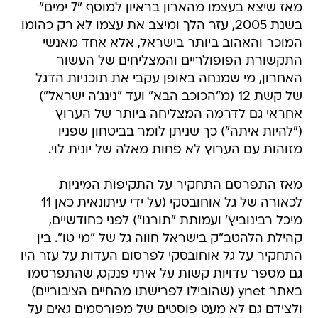
מאז שיצא בעצמו מהארון בראיון למוסף "7 ימים"
בשנת 2005, עזר הלך ומיצב את עצמו לא רק כהומו
המוכר והאהוב ביותר בישראל, אלא אחד מאנשי
התקשורת הפופולריים והמצליחים של העשור
האחרון, מי שמנחה באופן עקבי את תוכניות הדגל
של קשת 12 (מ"הכוכב הבא" ועד "נינג'ה ישראל")
אחראי גם לדרמה המצליחה ביותר של הערוץ
("להיות איתה") כך שניתן לומר בביטחון שפניו
מזוהות עם הערוץ לא פחות מאלה של יונית לוי.
מאז התפרסם התחקיר על התקיפות המיניות
לכאורה של גל אוחובסקי (על ידי עיתונאית כאן 11
מיכל רבינוביץ' ועמותת "תורנו") לפני כחודשיים,
קהילת הלהטב"ק בישראל חווה גל של "מי טו". בין
התחקיר על גל אוחובסקי לפרסום העדות על עזר היו
גם מספר עדויות קשות על איתי פנקס, שהתפרסמו
באתר ynet (שהובילו לפרישתו מהחיים הציבוריים)
ולצידם גם לא מעט פוסטים של מפורסמים גאים על