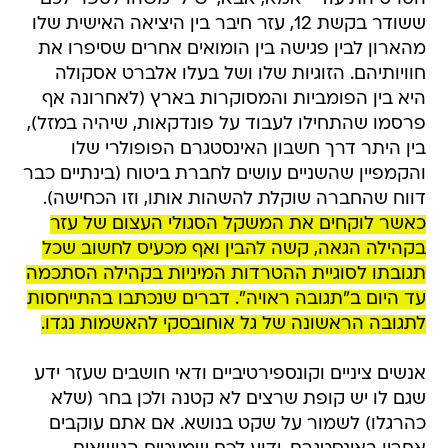
ששודר בקשת 12, עזר חיבר בין היציאה האישית שלו
מהארון לבין פגישה בין הומואים אחרים שסיפרו את
חוויותיהם. הזוגיות שלו ושל בעלו אלברט אסקולה
היא בין הפומביות והמסוקרות בארץ (לאחרונה אף
פרסמו שהתחילו לעבוד על פונדקאות, שיהיה במזל),
בין היתר דרך חשבון האינסטגרם הפופולרי שלו
והקמפיין שהשניים עושים לחברת ביטוח (בינתיים כבר
דווח שהחברה שוקלת להשהות אותו, וזו הכחישה).
כאשר לוקחים את המשקל הסגולי העצום של עזר
בקהילה הגאה, קשה להבין ואף מכעיס לחשוב שכל
תגובתו לסוגיית ההטרדות המיניות בקהילה הסתכמה
עד היום ב"תגובה ראויה". דברים שנכתבו בהתייחסות
לתגובה הראשונה של גל אוחובסקי להאשמות נגדו.
אנשים ציניים וקונספירטיביים ודאי חושבים שעזר ידע
שגם לו יש קופת שרצים לא קטנה ולכן בחר (שלא
כהרגלו) לשמור על שקט בנושא. אם אתם עוקבים