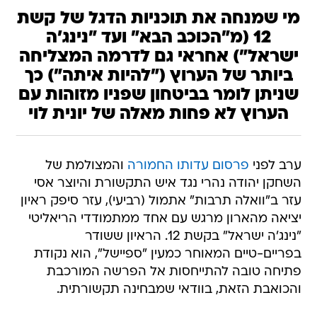
מי שמנחה את תוכניות הדגל של קשת
12 (מ"הכוכב הבא" ועד "נינג'ה
ישראל") אחראי גם לדרמה המצליחה
ביותר של הערוץ ("להיות איתה") כך
שניתן לומר בביטחון שפניו מזוהות עם
הערוץ לא פחות מאלה של יונית לוי
ערב לפני
פרסום עדותו החמורה
והמצולמת של
השחקן יהודה נהרי נגד איש התקשורת והיוצר אסי
עזר ב"וואלה תרבות" אתמול (רביעי), עזר סיפק ראיון
יציאה מהארון מרגש עם אחד ממתמודדי הריאליטי
"נינג'ה ישראל" בקשת 12. הראיון ששודר
בפריים-טיים המאוחר כמעין "ספיישל", הוא נקודת
פתיחה טובה להתייחסות אל הפרשה המורכבת
והכואבת הזאת, בוודאי שמבחינה תקשורתית.