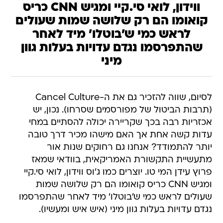
ווידון, לואי סי.קיי ומגיש CNN כריס
קואומו הם רק שלושה שמות שעולים
לראש כמי ש׳בוטלו׳ מיד לאחר
שהתפרסמו נגדם עדויות בעלות גוון
מיני
לסיום, שווה להזכיר גם את ה-Cancel Culture
(תרבות הביטול של מפורסמים שסרחו). נכון, יש
אכזריות רבה בכך שקריירה יכולה להסתיים במחי
עדות קשה אחת אך האם מישהו מכיר דרך טובה
יותר להתמודד? אנחנו גם רחוקים שנות אור
מתעשיית התקשורת האמריקאית, בוודאי שמאז
פרוץ עידן המי טו. יוצרים כמו ג'וס ווידון, לואי סי.קיי
ומגיש CNN כריס קואומו הם רק שלושה שמות
שעולים לראש כמי ש'בוטלו' מיד לאחר שהתפרסמו
נגדם עדויות בעלות גוון מיני (איש איש ומעשיו).