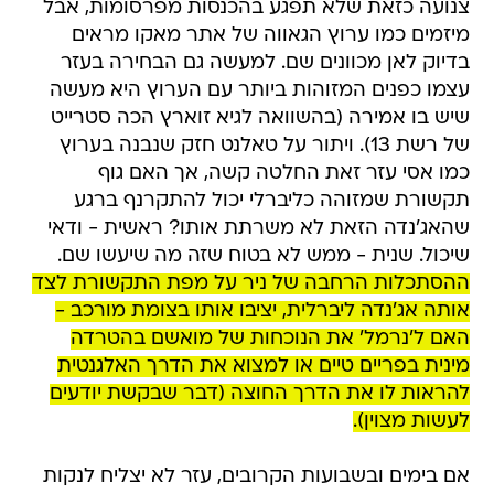
צנועה כזאת שלא תפגע בהכנסות מפרסומות, אבל
מיזמים כמו ערוץ הגאווה של אתר מאקו מראים
בדיוק לאן מכוונים שם. למעשה גם הבחירה בעזר
עצמו כפנים המזוהות ביותר עם הערוץ היא מעשה
שיש בו אמירה (בהשוואה לגיא זוארץ הכה סטרייט
של רשת 13). ויתור על טאלנט חזק שנבנה בערוץ
כמו אסי עזר זאת החלטה קשה, אך האם גוף
תקשורת שמזוהה כליברלי יכול להתקרנף ברגע
שהאג'נדה הזאת לא משרתת אותו? ראשית - ודאי
שיכול. שנית - ממש לא בטוח שזה מה שיעשו שם.
ההסתכלות הרחבה של ניר על מפת התקשורת לצד
אותה אג'נדה ליברלית, יציבו אותו בצומת מורכב -
האם ל'נרמל' את הנוכחות של מואשם בהטרדה
מינית בפריים טיים או למצוא את הדרך האלגנטית
להראות לו את הדרך החוצה (דבר שבקשת יודעים
לעשות מצוין).
אם בימים ובשבועות הקרובים, עזר לא יצליח לנקות