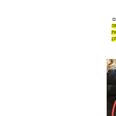
ם
ה
שת
לכן