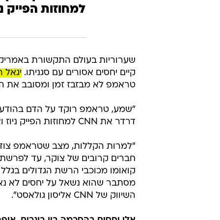
למחוזות הפייק ני
קיים יחסים אסורים עם סגניתו.
יגאל 
טראמפ לא מבזבז זמן ומסובב את הס
דרדר את CNN למחוזות הפייק ניוז ואובדן אמון.. אלה הסיבות שסולק. ברכות לרשת.
"למרות הקללות, מצב שטראמפ צודק
חברים קרובים של צוקר, עד לפרשת 
קואומו מכוכבי הרשת הגדולים בגלל 
מסתבר שהוא נשאל על יחסים לא נאו
השיווק של CNN אליסון גולאסט".