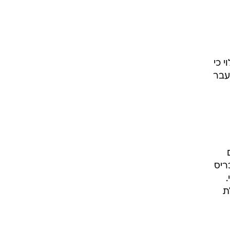
ת גילוי כי
עבר
ריס
ת