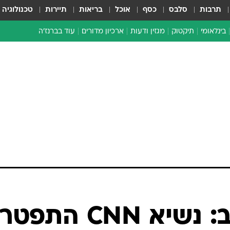
תרבות
סלבס
כסף
אוכל
בריאות
תיירות
טכנולוגיה
בינלאומי
תיקטוק
מגזין ודעות
ארכיון מדורים
עוד בברנז'ה
זמן צהוב
כתבו לנו
מדור סוף
דרמה בארה"ב: נשיא CNN התפטר