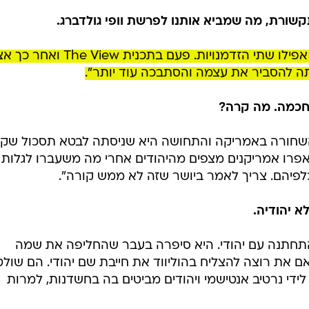
קשורת, מה שמביא אותנו לפרשת וופי גולדברג.
"גולדברג החמיצה הזדמנות לשתוק, אפילו שתי הזדמנויות. פעם בתכנית The View
תה להסביר את עצמה והסתבכה עוד יותר".
וחכמה. מה קרה?
 השחורה באמריקה והתחושה היא שניסתה לבטא תסכול שקי
 האפרו אמריקנים מצפים מהיהודים אחרי מה משעברו לגלות 
לפיהם. צריך לאמר ביושר שזה לא ממש קורה".
א יהודיה.
התחתנה עם יהודי. היא סיפרה בעבר שהחליפה את שמה
 את רוצה להצליח בהוליווד את חייבת שם יהודי. הם שולט
ידי נרטיב אנטישמי ויהודים מביטים בה בחשדנות, למרות