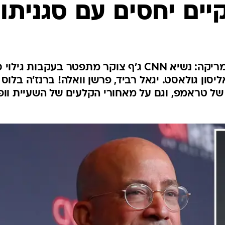
קיים יחסים עם סגניתו
שערוריות בעולם התקשורת באמריקה: נשיא CNN ג'ף צוקר מתפטר בעקבות גילוי
יסון גולאסט. יגאל רביד, פרשן וואלה! ברנז'ה בלוס
 של טראמפ, וגם על מאחורי הקלעים של השעיית וופ