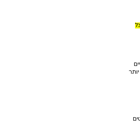
 ואחר כך אצל
ים
יותר
ים