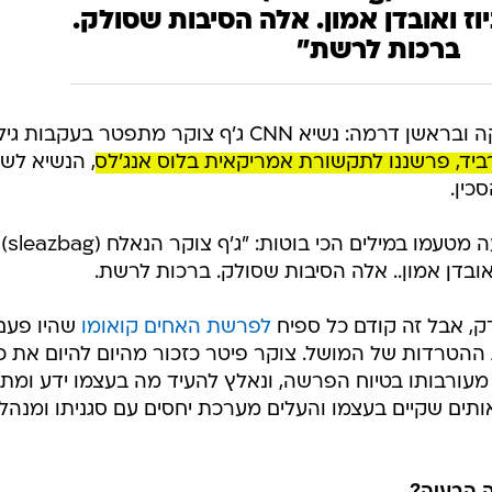
וז ואובדן אמון. אלה הסיבות שסולק.
ברכות לרשת"
שערוריות בעולם התקשורת באמריקה ובראשן דרמה: נשיא CNN ג'ף צוקר מתפטר בעקבו
רביד, פרשננו לתקשורת אמריקאית בלוס אנג'לס
, הנשיא לש
כין.
"שמע, טראמפ רוקד על הדם בהודעה מטעמו במילים הכי בוטות: "ג'ף צוקר הנאלח (sleazbag)
, אבל זה קודם כל ספיח
לפרשת האחים קואומו
שהיו פעם
ההטרדות של המושל. צוקר פיטר כזכור מהיום להיום את כ
מעורבותו בטיוח הפרשה, ונאלץ להעיד מה בעצמו ידע ומתי.
תים שקיים בעצמו והעלים מערכת יחסים עם סגניתו ומנהל