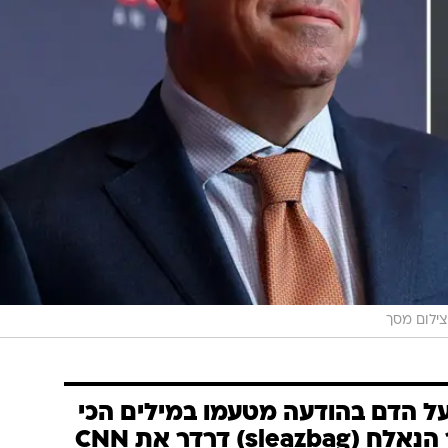
צילום מסך
ל הדם בהודעה מטעמו במילים הכי
בוטות: ג'ף צוקר הנאלח (sleazbag) דרדר את CNN