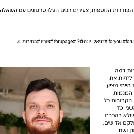
חירות הנוספות, צעירים רבים העלו סרטונים עם השאלה
#
#foru
#דניאל_יונה⚽️?
#forupage
#פוריו
#בחירות
♬
ות דמה
 לחזות את
הייתי מציע
 המגמות
 הקרובות כל
וש השני, כדי
, שלא בהכרח
לקם אדישים,
ק ושם