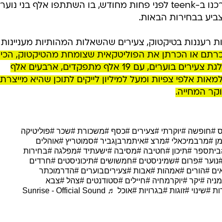
להצביע בבחירות הבאות. בסקר שערכנו ב-teenk לפני פחות מחודש, בו השתתפו אלף בני נוער,
ות רעננות בטיקטוק, צעירים שהשאלות המהותיות מעניינות
רתם או הכרתן את הפוליטקאית שצומחת מהטיקטוק, הכיר
את הדר מוכתר, יושבת ראש של מפלגת צעירים בוערים, עם 19 אלף מתפקדים, ארבעים אלף
מאות אלפי צפיות ומעל למיליון לייקים לתוכן שהיא מייצרת
קר המחייה.
ס
#חופשה
#יוקרתי
#צעירים
#כסף
#משכורת
#שכר
#פוליטיקה
ן
#מרבמיכאלי
#מרצ
#איתמרבןגביר
#סמוטריץ
#אוהלים
ביתספר
#תיכון
#חטיבה
#מסיבה
#ישעתיד
#מפלגה
#בחירות
נוער
#פרום
#שמיניסטים
#חמשושים
#תיכוניסטים
#חרדים
ים
#הורים
#אמהות
#אבות
#צעיריםבוערים
#הדרמוכתר
ניה
#יקר
#יוקרמחיה
#חיילים
#סטודנטים
#צהל
#צבא
ות
#שינוי
#זוגות
#בגרויות
#אוכל
♬ Sunrise - Official Sound