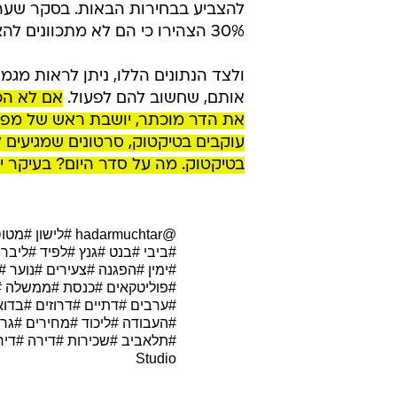
30% הצהירו כי הם לא מתכוונים להצביע בבחירות הבאות.
ולצד הנתונים הללו, ניתן לראות מגמ
אותם, שחשוב להם לפעול.
אם לא הכ
עוקבים בטיקטוק, סרטונים שמגיעים ל
בטיקטוק. מה על סדר היום? בעיקר יו
@hadarmuchtar
#לישון
#מטו
#ביבי
#בנט
#גנץ
#לפיד
#ליברמ
#ימין
#הפגנה
#צעירים
#נוער
#
#פוליטקאים
#כנסת
#ממשלה
#
#ערבים
#דתיים
#דרוזים
#בדוא
#העבודה
#ליכוד
#מחירים
#גרמ
#תלאביב
#שכירות
#דירה
#דיר
Studio