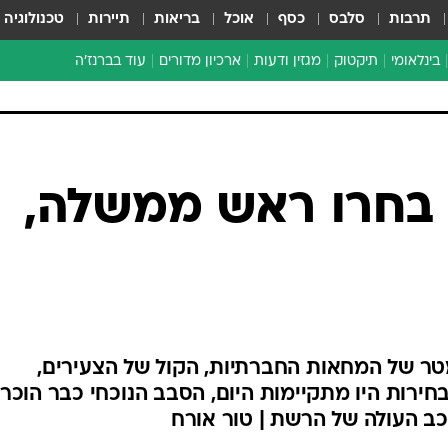
תרבות
סלבס
כסף
אוכל
בריאות
תיירות
טכנולוגיה
בינלאומי
תיקטוק
מגזין ודעות
ארכיון מדורים
עוד בברנז'ה
זמן צהוב
כתבו לנו
מדור סוף
 בחרו ראש ממשלה,
טר של המחאות החברתיות, הקול של הצעירים,
חירות היו מתקיימות היום, הסבב הנוכחי כבר הוכרע
וכב העולה של הרשת | טור אורח