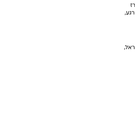
ז
גע,
ראל,