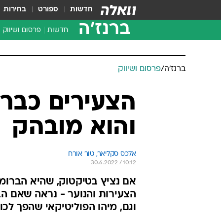
חדשות
ספורט
בחירות
ברנז'ה
חדשות
פרסום ושיווק
ברנז'ה
/
פרסום ושיווק
הצעירים כבר
והוא מובהק
אלכס סקליאר, טור אורח
30.6.2022 / 10:12
אם נציץ בטיקטוק, שהיא הברומ
הצעירות והנוער - נראה שאם הב
וגם, מיהו הפוליטיקאי שהפך לכ