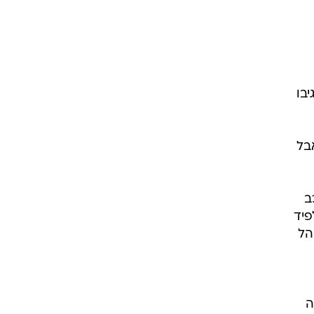
בו
בל
ב
פיד
הל
ה