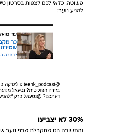
פשוטה. כדאי לכם לצפות בסרטון טי
להניע נוער:
עוד בוואל
כך מקבל
שמירת 
לכתבה ה
@teenk_podcast
פוליטיקה בב
בזירה הפוליטית? נטעאל מנוער "
דעתכם? @נטעאל ברק
#להניע
30% לא יצביעו
והתשובה הזו מתקבלת מבני נוער שהפ