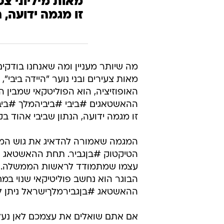
מאות מיליוני צפ
זו מגמה ידועה, 
מה שיותר מעניין ומה שאנחנו בודקים
מאות צעירים ובני נוער "היידה ביבי
האופוזיציה, הוא הפוליטקאי שמבין
ההאשטאגים #ביבי #ביביהמלך #ביבינת
זו מגמה ידועה, הנתון שביבי אהוד בק
המגמה שאמורה להדאיג את גוש המרכ
הטיקטוק #בןגביר. תחת ההאשטאג של 
עצמו שמתמודד לראשות הממשלה. הא
הבוגר הוא נחשב פוליטיקאי שנוי במ
ההאשטאג #בןגבירמלךישראל ניתן לרא
אם אתם שואלים את עצמכם לאן נעלם 