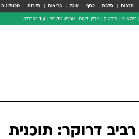
תרבות
סלבס
כסף
אוכל
בריאות
תיירות
טכנולוגיה
בינלאומי
תיקטוק
מגזין ודעות
ארכיון מדורים
עוד בברנז'ה
זמן צהוב
כתבו לנו
מדור סוף
רביב דרוקר: תוכנית