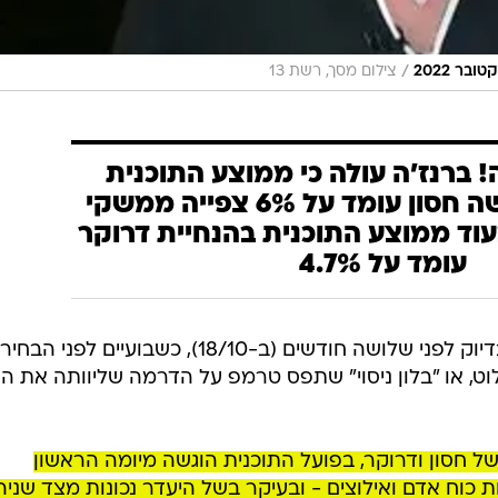
/
צילום מסך, רשת 13
 ברנז'ה עולה כי ממוצע התוכנית
בימים בהם מגישה חסון עומד על 6% צפייה ממשקי
עוד ממוצע התוכנית בהנחיית דרוקר
עומד על 4.7%
"אזור בחירה" עלתה לאוויר כאמור בדיוק לפני שלושה חודשים (ב-18/10), כשבועיים לפני 
וט, או "בלון ניסוי" שתפס טרמפ על הדרמה שליוותה את ה
של חסון ודרוקר, בפועל התוכנית הוגשה מיומה הראשון
 כוח אדם ואילוצים - ובעיקר בשל היעדר נכונות מצד שניה