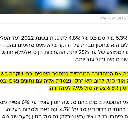
ה, מערכת וואלה
נכון לכיום, ממוצע התוכנית עומד על 5.3% מול ממוצע של 4.8% לתוכנית בשנת 
עולים הוא שחסון גוברת על דרוקר בלא מעט מהימים בהם הי
מגישה, לעיתים בפער עצום, שמתכנס לממוצע של עד 25% יותר. ההערכות הן כי אלמלא חודש
יים היה גדול עוד יותר.
קפה את המהדורה המרכזית במספר הצופים, כפי שקרה בשב
י סגל. לרוב היא "רק" נצמדת אליה עם נתונים נאים (במו
מבדיקת וואלה! ברנז'ה עולה כי ממוצע התוכנית בימים בהם מגישה חס
הבית היהודים, בעוד ממוצע התוכנית בהנחיית דרוקר עומד על 4.7%. עם זאת ולמרות העליה,
תוכנית חיסכון של קשת