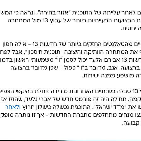
ם לאחר עלייתה של התוכנית "אזור בחירה", ונראה כי המש
העיקרית שעמדה בפניה - שיקום אחת הרצועות הבעייתיות ביותר של ערוץ 13 מול המתחרה
התוכנית בפורמט החדש, בהגשת שניים מהטאלנטים החזקים ביותר של חדשות 13 - אילה חסון
את המתחרה הוותיקה והיציבה "תוכנית חיסכון", אבל לפח
בקרב הבלימה, בשלב הזה, מנכ"ל חדשות 13 אבירם אלעד יכול לסמן "וי" משמעותי ראשון בדמ
יה הכולל ברצועה. אגב, מדובר ב"וי" כפול - שכן מדובר ברצועה
ה מושפע ממנה ישירות.
תזכורת קלה: רצועת 19:00 של ערוץ 13 סבלה בשנתיים האחרונות מירידה זוחלת בהיקפי הצפיי
שקמה. תחילה היה זה פורמט חדש של אברי גלעד, שהוזז אז
יש את "מדד ישראל". התוכנית נכשלה כישלון חרוץ
ולאחר
ו מנחים מתחלפים מחברת החדשות - אך זו נותרה מופק
 קבועה.