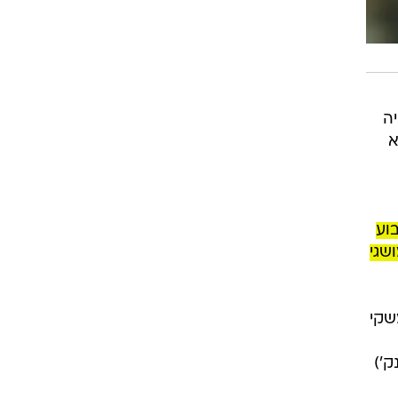
2022 (עד העלייה
א
וע
שגי
ון עומד על 6% צפייה ממשקי
 12 עדיין נהנית מיתרון גדול ויציב (ראו טבלה) גם מול חסון (פער של 4.6 נק')