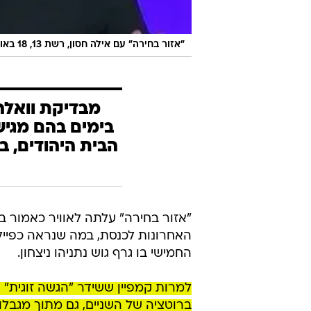
"אזור בחירה" עם אילה חסון, רשת 13, 18 באוקטובר 2022
מבדיקת וואלה!
הבית היהודים, ב
האחרונות לכנסת, במה שנראה כפייל
החמישי בו גרף גוש נתניהו ניצחון.
למרות קמפיין ששידר "הגשה זוגית" 
ברוטציה של השניים, גם מתוך מגבלות