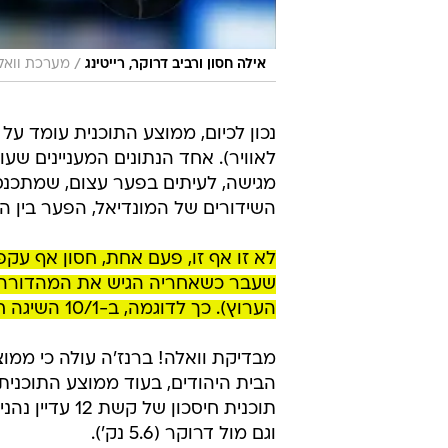
/
אילה חסון ורביב דרוקר, רייטינג
מערכת וואל
לאוויר). אחד הנתונים המעניינים ש
השידורים של המונדיאל, הפער בין השנ
לא זו אף זו, פעם אחת, חסון אף ע
שעבר כשאחריה הגיש את המהדורה אוד
הערוץ). כך לדוגמה, ב-10/1 השיגה חסון 6.5% צפייה מול 7.9% למהדורה.
וגם מול דרוקר (5.6 נק').