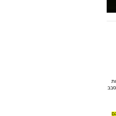
הבחירות
סבב
ם