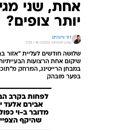
אחת, שני מגי
יותר צופים?
דוד ורטהיים
עודכן לאחרונה: 18.1.2023 / 7:03
שלושה חודשים לעליית "אזור בח
במבחן הרייטינג, המרחק מ"תוכנית
בפער מובהק
אבירם אלעד יכ
מדובר ב-וי כפו
שהיקף הצפיי