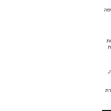
ימה
ות
ות
ה,
רת