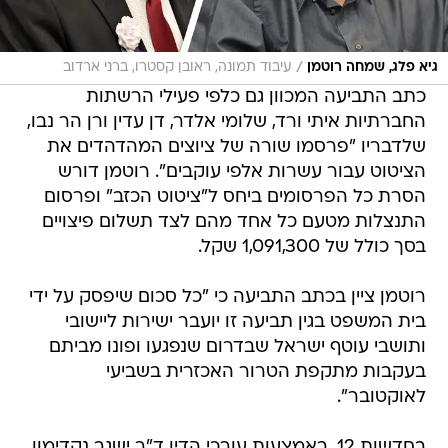
/
גיא פלג, שמחה רוטמן
עיבוד תמונה, ראובן קסטרו, ברני ארדוב
כתב התביעה המכוון גם כלפי פעילי הרשתות
החברתיות איתי ורד, שלומי אלדר, דן עדין ורן הר נבו,
שלדבריו "פרסמו שורה של ציוצים המהדהדים את
הציטוט עבור עשרות אלפי עוקבים". רוטמן דורש
הסרת כל הפרסומים ביחס ל"ציטוט הכזב" ופרסום
התנצלות מטעם כל אחד מהם לצד תשלום פיצויים
בסך כולל של 1,091,300 שקל.
רוטמן ציין בכתב התביעה כי "כל סכום שיפסק על ידי
בית המשפט בגין תביעה זו יועבר ישירות ליישובי
ותושבי עוטף ישראל שבדרום שנפגעו ופונו מביתם
בעקבות מתקפת הטרור האכזרית בשביעי
לאוקטובר".
בחדשות 12, באמצעות עורכי הדין ד"ר ישגב נקדימון