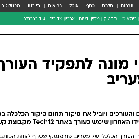
תרבות
סלבס
כסף
אוכל
בריאות
תיירות
טכנולוגיה
בינלאומי
תיקטוק
מגזין ודעות
ארכיון מדורים
עוד בברנז'ה
זמן צהוב
כתבו לנו
מדור סוף
י מונה לתפקיד העורך
עריב
 והעורכים ויוביל את סיקור תחום סיקור הכלכלה בכ
 שימש כעורך באתר Tech12 מקבוצת קשת
ד העורך הכלכלי של מעריב. פורמנסקי יצטרף לצוות הכותבי