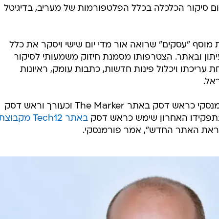
חום סיקור הכלכלה בכלל הפלטפורמות של מעריב, בדיגיטל
מוסף "עסקים" שרואה אור מדי יום שישי ויסקר את כלל
יתון ובאתר. הצטרפותו מסמנת חיזוק משמעותי לסיקור
עריכתו ויכלול פינות חדשות, כתבות עומק, ראיונות
אל.
בשני העשורים האחרונים שימש פורמנסקי כראש דסק באתר The Marker וכעורך וראש דסק
 בתפקידו האחרון שימש כראש דסק
באתר Tech12 מקבוצת
קראת האתר החדש", אמר פורמנסקי.