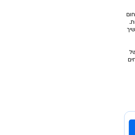
חום
ת.
שיך
של
ים