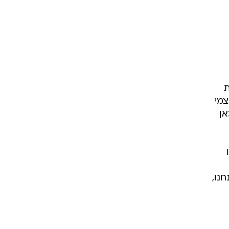
ת
צמי
אן
נו,