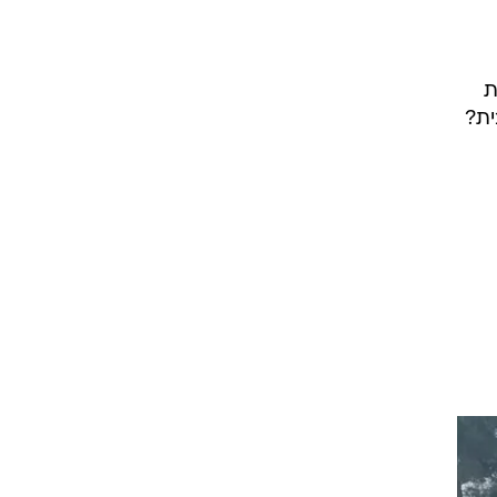
ת
ית?