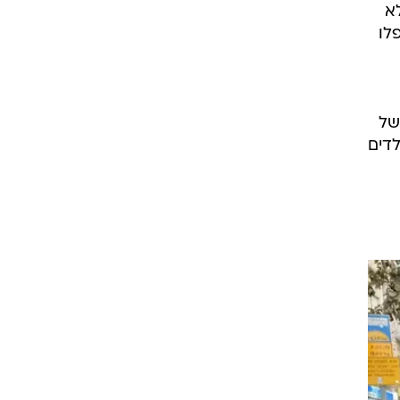
א
לו
ושל
לדים