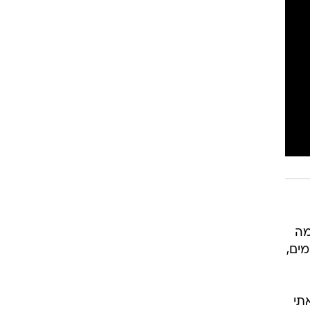
מה
ים,
תי