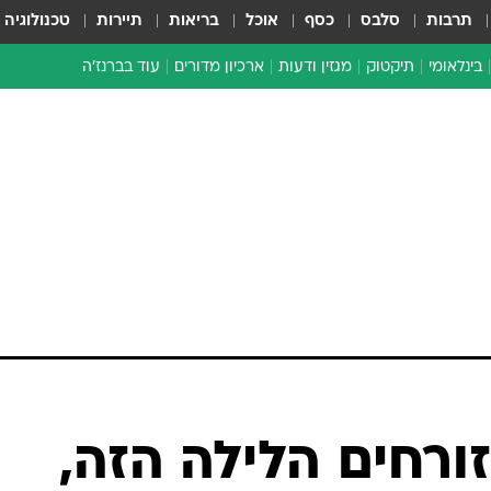
תרבות
סלבס
כסף
אוכל
בריאות
תיירות
טכנולוגיה
בינלאומי
תיקטוק
מגזין ודעות
ארכיון מדורים
עוד בברנז'ה
זמן צהוב
כתבו לנו
מדור סוף
זורחים הלילה הזה,