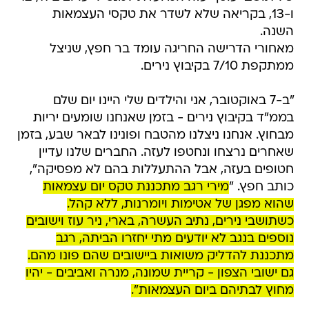
ו-13, בקריאה שלא לשדר את טקסי העצמאות
השנה.
מאחורי הדרישה החריגה עומד בר חפץ, שניצל
ממתקפת 7/10 בקיבוץ נירים.
"ב-7 באוקטובר, אני והילדים שלי היינו יום שלם
בממ"ד בקיבוץ נירים - בזמן שאנחנו שומעים יריות
מבחוץ. אנחנו ניצלנו מהטבח ופונינו לבאר שבע, בזמן
שאחרים נרצחו ונחטפו לעזה. החברים שלנו עדיין
חטופים בעזה, אבל ההתעללות בהם לא מפסיקה",
כותב חפץ. "
מירי רגב מתכננת טקס יום עצמאות
שהוא מפגן של אטימות ויומרנות, ללא קהל.
כשתושבי נירים, נתיב העשרה, בארי, ניר עוז וישובים
נוספים בנגב לא יודעים מתי יחזרו הביתה, רגב
מתכננת להדליק משואות ביישובים שהם פונו מהם.
גם ישובי הצפון - קריית שמונה, מנרה ואביבים - יהיו
מחוץ לבתיהם ביום העצמאות".