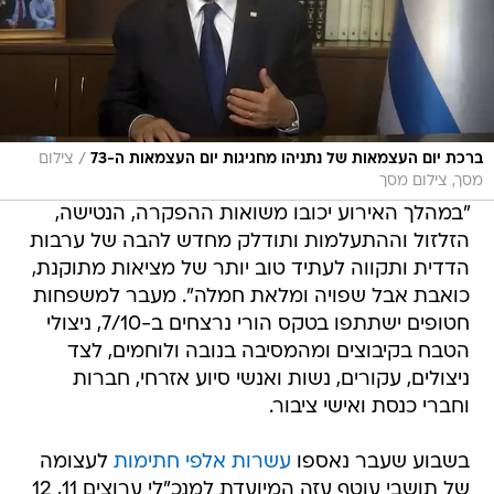
/
ברכת יום העצמאות של נתניהו מחגיגות יום העצמאות ה-73
צילום
מסך, צילום מסך
"במהלך האירוע יכובו משואות ההפקרה, הנטישה,
הזלזול וההתעלמות ותודלק מחדש להבה של ערבות
הדדית ותקווה לעתיד טוב יותר של מציאות מתוקנת,
כואבת אבל שפויה ומלאת חמלה". מעבר למשפחות
חטופים ישתתפו בטקס הורי נרצחים ב-7/10, ניצולי
הטבח בקיבוצים ומהמסיבה בנובה ולוחמים, לצד
ניצולים, עקורים, נשות ואנשי סיוע אזרחי, חברות
וחברי כנסת ואישי ציבור.
בשבוע שעבר נאספו
עשרות אלפי חתימות
לעצומה
של תושבי עוטף עזה המיועדת למנכ"לי ערוצים 11, 12