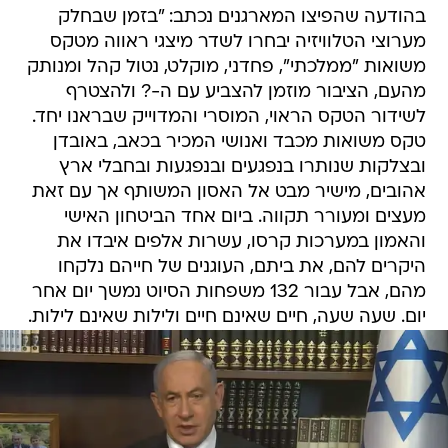
בהודעה שהפיצו המארגנים נכתב: "בזמן שבחלק
מערוצי הטלוויזיה יבחרו לשדר מיצגי ראווה מטקס
משואות "ממלכתי", פחדני, מוקלט, נטול קהל ומנותק
מהעם, הציבור מוזמן להצביע עם ה-? ולהצטרף
לשידור הטקס הראוי, המוסרי והמדוייק שבראנו יחד.
טקס משואות מכבד ואנושי המכיר בכאב, באובדן
ובצלקות שנותרו בנפגעים ובנפגעות ובחבלי ארץ
אהובים, מישיר מבט אל האסון המשותף אך עם זאת
מעצים ומעורר תקווה. ביום אחד הביטחון האישי
והאמון במערכות קרסו, עשרות אלפים איבדו את
היקרים להם, את ביתם, העוגנים של חייהם נלקחו
מהם, אבל עבור 132 משפחות הסיוט נמשך יום אחר
יום. שעה שעה, חיים שאינם חיים ולילות שאינם לילות.