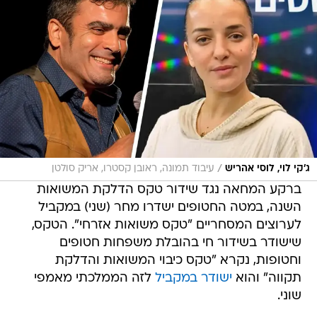
/
ג'קי לוי, לוסי אהריש
עיבוד תמונה, ראובן קסטרו, אריק סולטן
ברקע המחאה נגד שידור טקס הדלקת המשואות
השנה, במטה החטופים ישדרו מחר (שני) במקביל
לערוצים המסחריים "טקס משואות אזרחי". הטקס,
שישודר בשידור חי בהובלת משפחות חטופים
וחטופות, נקרא "טקס כיבוי המשואות והדלקת
תקווה" והוא
ישודר במקביל
לזה הממלכתי מאמפי
שוני.