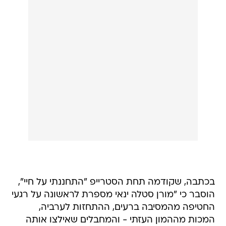
בכתבה, שקודמה תחת הסטרייפ "התחננתי על חיי",
הוסבר כי "מורן סטלה ינאי מספרת לראשונה על רגעי
החטיפה מהמסיבה ברעים, ההתחזות לערביה,
המכות מההמון העזתי - והמחבלים שאילצו אותה
להתפשט מולם. בדמעות היא סיפרה: 'שום דבר לא
יכול להכין אותך למצב כל כך חסר אונים'". הכתבה