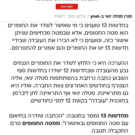
/
מורן סטלה ינאי ב-ynet
צילום מסך, YNET
בחדשות 13 טוענים כי מי שאישר לשדר את החומרים
הוא מטה החטופים, אלא שבמטה מכחישים שניתן
אישור כזה, וטוענים כי לא הכירו את העובדה שבידיי
חדשות 13 יש את החומרים והם אמורים להתפרסם.
ההערכה היא כי הלחץ לשדר את החומרים הגנוזים
נבע מהעובדה שבחדשות 12 ישדרו בחדשות סוף
השבוע כתבה נרחבת בהשתתפות סטלה ינאי, אליה
הצטרף בחודשים האחרונים צוות החברה, ואליו היא
גם מתראיינת. סטלה ינאי אף התראיינה לחן ליברמן
בתוכנית "עובדה" בקשת 12 לפני כחודשיים.
מחדשות 13
נמסר בתגובה: "הכתבה שודרה בתיאום
עם מטה החטופים ובאישורו".
ממטה החטופים
טרם
התקבלה תגובה.
חטופים
חדשות 13
חדשות 12
דנה ויס
רייטינג