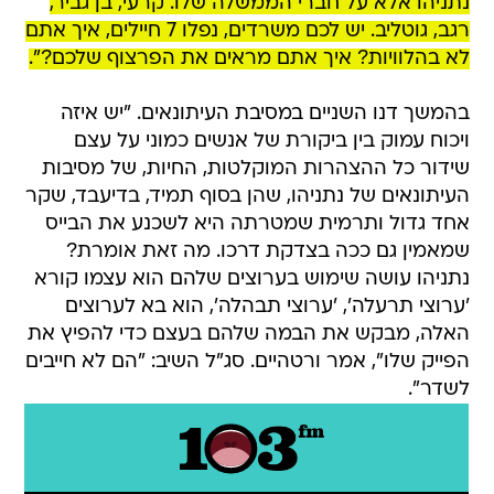
נתניהו אלא על חברי הממשלה שלו. קרעי, בן גביר,
רגב, גוטליב. יש לכם משרדים, נפלו 7 חיילים, איך אתם
לא בהלוויות? איך אתם מראים את הפרצוף שלכם?".
בהמשך דנו השניים במסיבת העיתונאים. "יש איזה
ויכוח עמוק בין ביקורת של אנשים כמוני על עצם
שידור כל ההצהרות המוקלטות, החיות, של מסיבות
העיתונאים של נתניהו, שהן בסוף תמיד, בדיעבד, שקר
אחד גדול ותרמית שמטרתה היא לשכנע את הבייס
שמאמין גם ככה בצדקת דרכו. מה זאת אומרת?
נתניהו עושה שימוש בערוצים שלהם הוא עצמו קורא
'ערוצי תרעלה', 'ערוצי תבהלה', הוא בא לערוצים
האלה, מבקש את הבמה שלהם בעצם כדי להפיץ את
הפייק שלו", אמר ורטהיים. סג"ל השיב: "הם לא חייבים
לשדר".