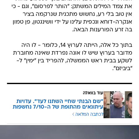
את צמד המילים המשתק: "הותר לפרסום", וגם - כי
אין טוב בלי רע, נחשוש מתכנית שנרקמה בציר
אנקרה-דוחא ונכפית עלינו על ידי וושינגטון, פן טמון
בה זרע הפורענות הבאה.
בתוך כל אלה, הייתה לערוץ 14, כלומר - לו היה
מדובר בערוץ שיש לו אונה נפרדת שאינה מחוברת
לשקע בבית ראש הממשלה, להפריד בין "ימין" ל-
"ביביזם".
עוד בוואלה
"שם הבנתי שחיי השתנו לעד". עדויות
עיתונאים מהתופת של ה-7/10 נחשפות
לכתבה המלאה