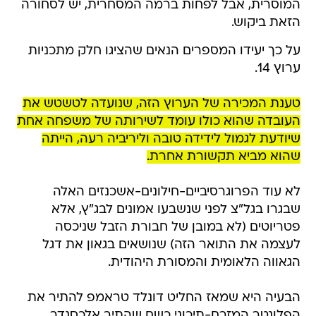
המוסרית, אבל לפחות ברמה המסחרית, יש לסחורה
הזאת ביקוש.
על כך יעידו המספרים הנאים שהציגו חלק מתכניות
ערוץ 14.
טענת המכירה של הערוץ הזה, שנועדה לטשטש את
העובדה שהוא כולו עומד לשירותה של משפחה אחת
שיודעת לגמול לידידה טובה וליריביה רעה, הייתה
שהוא מביא תקשורת אחרת.
לא עוד הפרוגרסיביים-חילונים-אשכנזים האלה
שבגרו בגל"צ לפני שנשבעו אמונים לבג"ץ, אלא
פטריוטים (לא במובן של חבורת הזבל שניכסה
לעצמה את התואר הזה) שנושאים בגאון את דגל
הגאווה הלאומית והמסורת היהודית.
הבעיה היא שמאז החליט דונלד טראמפ להתיר את
הפלונטר המזרח-תיכוני כשם שהתיר אלכסנדר