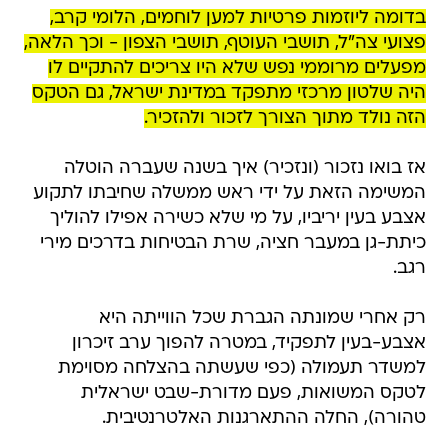
בדומה ליוזמות פרטיות למען לוחמים, הלומי קרב,
פצועי צה"ל, תושבי העוטף, תושבי הצפון - וכך הלאה,
מפעלים מרוממי נפש שלא היו צריכים להתקיים לו
היה שלטון מרכזי מתפקד במדינת ישראל, גם הטקס
הזה נולד מתוך הצורך לזכור ולהזכיר.
אז בואו נזכור (ונזכיר) איך בשנה שעברה הוטלה
המשימה הזאת על ידי ראש ממשלה שחיבתו לתקוע
אצבע בעין יריביו, על מי שלא כשירה אפילו להוליך
כיתת-גן במעבר חציה, שרת הבטיחות בדרכים מירי
רגב.
רק אחרי שמונתה הגברת שכל הווייתה היא
אצבע-בעין לתפקיד, במטרה להפוך ערב זיכרון
למשדר תעמולה (כפי שעשתה בהצלחה מסוימת
לטקס המשואות, פעם מדורת-שבט ישראלית
טהורה), החלה ההתארגנות האלטרנטיבית.