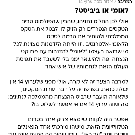
/
המריבה
צילום מסך, ערוץ 14
לאומי או ביביסט?
אולי לכן החליט נתניהו, שהבין שהפולמוס סביב
הטקסים הנפרדים רק הזיק לו, לבטל את הטקס
הממלכתי ולהותיר את הבמה לטקס
הלאומי-אלטרנטיבי. זו הייתה הזדמנות מצוינת לכל
מי שרואה בעצמו "לאומי" להזדהות עם פרויקט
הנצחה יפה ולהישאר ימני בלי לשעבד את תפיסת
העולם הזאת לגחמותיו של איש אחד.
למרבה הצער זה לא קרה, אולי מפני שלערוץ 14 אין
יכולת כזאת. בפרפרזה על דברי שרת הטקסים,
שלאורה הועבר שרביט ההנצחה מהממלכה לנתינים:
מה שווה ערוץ 14 אם אי אפשר לשלוט בו?
אפשר היה לקוות שיימצא צדיק אחד בסדום
הטלוויזיונית הזאת, מישהו מירכתי אחד הפאנלים
שיקום ויגיד "עד כאן", שיבין שהיריקה הפעם אינה עוד