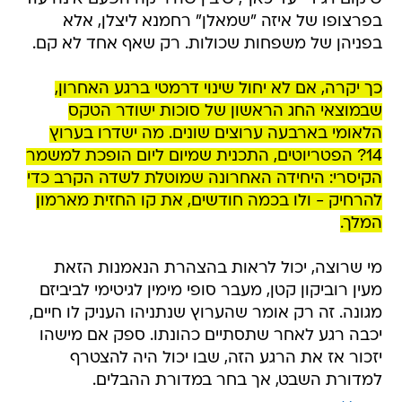
בפרצופו של איזה "שמאלן" רחמנא ליצלן, אלא
בפניהן של משפחות שכולות. רק שאף אחד לא קם.
כך יקרה, אם לא יחול שינוי דרמטי ברגע האחרון,
שבמוצאי החג הראשון של סוכות ישודר הטקס
הלאומי בארבעה ערוצים שונים. מה ישדרו בערוץ
14? הפטריוטים, התכנית שמיום ליום הופכת למשמר
הקיסרי: היחידה האחרונה שמוטלת לשדה הקרב כדי
להרחיק - ולו בכמה חודשים, את קו החזית מארמון
המלך.
מי שרוצה, יכול לראות בהצהרת הנאמנות הזאת
מעין רוביקון קטן, מעבר סופי מימין לגיטימי לביביזם
מגונה. זה רק אומר שהערוץ שנתניהו העניק לו חיים,
יכבה רגע לאחר שתסתיים כהונתו. ספק אם מישהו
יזכור אז את הרגע הזה, שבו יכול היה להצטרף
למדורת השבט, אך בחר במדורת ההבלים.