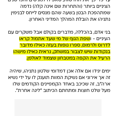
עד כדי כך את החדשות, שאפילו למגישים והפרשנים
הציניים ביותר (והתחרות שם אינה קלה) נדמה
שמתהפכת הבטן בשעה שהם מנסים לייחס לבנימין
נתניהו את הובלת המהלך המדיני האחרון.
בני אדם, בהכללה, מדברים בקולם אבל משקרים עם
העיניים - ו
שפת הגוף של מי שעד אתמול קראו
לדרוס ולרמוס, ספרו גופות בעזה כאילו מדובר
בנקודות שיש לצבור במשחק, נראית כאילו מישהו
הרעיל את הקפה במטבחון שצמוד לאולפן.
ימים יגידו אם אלה אכן דמדומי שלטון נתניהו, שיהיה
זה אך אירוני אם נשיקת המוות תוענק לו על ידי נשיא
ארה"ב, זה שכיכב באחד הקמפיינים הקודמים שלו
מעל שלט חוצות ומתחתם הכיתוב "ליגה אחרת".