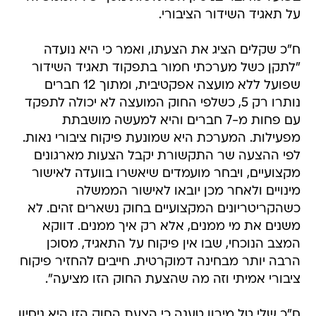
על תאגיד השידור הציבורי.
ח"כ שקלים הציג את הצעתו, ואמר כי היא נועדה
"לתקן כשל מערכתי חמור בתפקוד תאגיד השידור
שפועל ללא מועצה אפקטיבית, ומתוך 12 חברים
נותרו רק 5, כשלפי החוק המועצה לא יכולה לתפקד
עם פחות מ-7 חברים והיא למעשה מושבתת
מפעילות. המערכת היא שמונעת פיקוח ציבורי נאות.
לפי ההצעה שר התקשורת יקבל הצעות מארגונים
מקצועיים, ויבחר מועמדים שיאשרו בוועדה לאישור
מינויים ולאחר מכן יובאו לאישור הממשלה
כשהקריטריונים המקצועיים בחוק נשארים זהים. לא
משנים את מי ממנים, אלא רק איך ממנים. דווקא
המצב הנוכחי, שבו אין פיקוח על התאגיד, מסוכן
הרבה יותר מבחינה דמוקרטית. חייבים להחזיר פיקוח
ציבורי אמיתי וזה מה שהצעת החוק הזו מציעה".
ח"כ שלי טל מירון טענה כי הצעת החוק הזו היא ניסיון