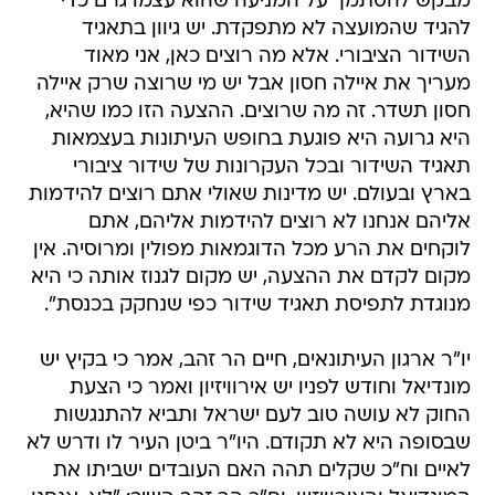
מבקש להסתמך על המניעה שהוא עצמו גרם כדי
להגיד שהמועצה לא מתפקדת. יש גיוון בתאגיד
השידור הציבורי. אלא מה רוצים כאן, אני מאוד
מעריך את איילה חסון אבל יש מי שרוצה שרק איילה
חסון תשדר. זה מה שרוצים. ההצעה הזו כמו שהיא,
היא גרועה היא פוגעת בחופש העיתונות בעצמאות
תאגיד השידור ובכל העקרונות של שידור ציבורי
בארץ ובעולם. יש מדינות שאולי אתם רוצים להידמות
אליהם אנחנו לא רוצים להידמות אליהם, אתם
לוקחים את הרע מכל הדוגמאות מפולין ומרוסיה. אין
מקום לקדם את ההצעה, יש מקום לגנוז אותה כי היא
מנוגדת לתפיסת תאגיד שידור כפי שנחקק בכנסת".
יו"ר ארגון העיתונאים, חיים הר זהב, אמר כי בקיץ יש
מונדיאל וחודש לפניו יש אירוויזיון ואמר כי הצעת
החוק לא עושה טוב לעם ישראל ותביא להתנגשות
שבסופה היא לא תקודם. היו"ר ביטן העיר לו ודרש לא
לאיים וח"כ שקלים תהה האם העובדים ישביתו את