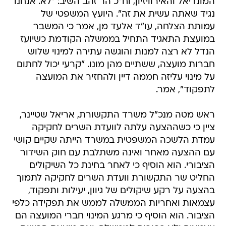
המונדיאל והאירוויזיון, וח"כ הר זהב השיב: "לא. אנחנו
נגיד שאתה עשית את זה". היועץ המשפטי של
עמותת הצלחה, עו"ד אלעד מן, אמר כי המשבר
במועצת התאגיד התחיל בממשלה הקודמת כשיועז
הנדל לא רצה למנות והוגשה עתירה למינוי שלוש
חברות מועצה, ששתיים מהן מונו. "קרעי יכול לחתום
על מינוי עליזה חממה דיין ולהחזיר את המועצה
לתפקוד", אמר.
ראש מטה מנכ"ל משרד התקשורת, אריאל שטיינר,
ציין כי כשההצעה עלתה לוועדת השרים לחקיקה
עמדת הלשכה המשפטית במשרד הייתה שקיים קושי
עם ההצעה מאחר ואינה משתלבת עם חוק השידור
הציבורי. הוא הוסיף כי לאחר בחינת כל השיקולים
החליט שר התקשורת וועדת השרים לחקיקה לתמוך
בהצעה על רקע שיקולים של גיוון, יעילות ותפקוד,
עצמאות ואחריות הממשלה לממש את תפקידה כלפי
הציבור. הוא הוסיף כי מרגע המינוי חברי המועצה הם