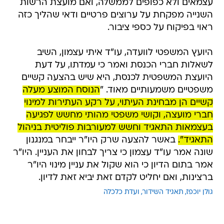
עצמאים ולא כפופים לממשלה, ואם מועצת הרשות
השנייה מפקחת על ערוצים פרטיים ודאי שהליך כזה
ראוי בפיקוח על כספי ציבור.
היועץ המשפטי לוועדה, עו"ד איתי עצמון, השיב
לשאלות חברי הכנסת ואמר כי עמדתו, על דעת
היועצת המשפטית לכנסת, היא שיש בהצעה קשיים
משפטיים משמעותיים מאוד. "
הנוסח המוצע מעלה
קשיים הן מבחינת העיתוי, על רקע העתירות למינוי
חברי מועצה, וקושי משפטי מהותי מחשש לפגיעה
בעצמאות התאגיד וחשש למעורבות פוליטית בניהול
התאגיד".
באשר להצעה שרק היו"ר ייבחר במנגנון
שונה אמר עו"ד עצמון כי צריך לבחון את העניין. היו"ר
אמר בתום הדיון כי הוא שקול את עניין מינוי היו"ר
ברצינות, ואם יחליט לקדם זאת יביא זאת לדיון.
גולן יוכפז
תאגיד השידור
ועדת כלכלה