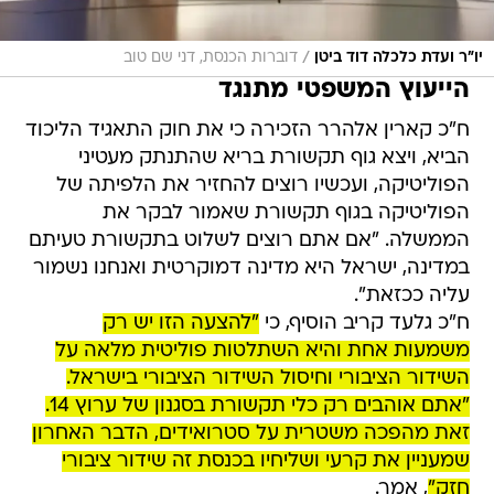
/
יו"ר ועדת כלכלה דוד ביטן
דוברות הכנסת, דני שם טוב
הייעוץ המשפטי מתנגד
ח"כ קארין אלהרר הזכירה כי את חוק התאגיד הליכוד
הביא, ויצא גוף תקשורת בריא שהתנתק מעטיני
הפוליטיקה, ועכשיו רוצים להחזיר את הלפיתה של
הפוליטיקה בגוף תקשורת שאמור לבקר את
הממשלה. "אם אתם רוצים לשלוט בתקשורת טעיתם
במדינה, ישראל היא מדינה דמוקרטית ואנחנו נשמור
עליה ככזאת".
ח"כ גלעד קריב הוסיף, כי
"להצעה הזו יש רק
משמעות אחת והיא השתלטות פוליטית מלאה על
השידור הציבורי וחיסול השידור הציבורי בישראל.
"אתם אוהבים רק כלי תקשורת בסגנון של ערוץ 14.
זאת מהפכה משטרית על סטרואידים, הדבר האחרון
שמעניין את קרעי ושליחיו בכנסת זה שידור ציבורי
חזק"
, אמר.