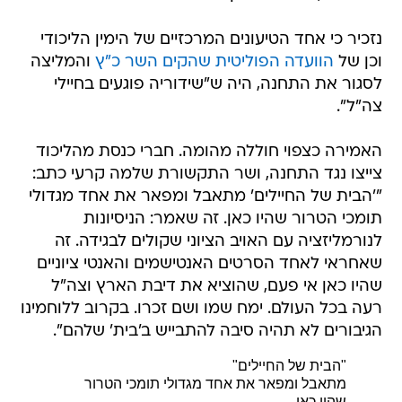
נזכיר כי אחד הטיעונים המרכזיים של הימין הליכודי
וכן של
הוועדה הפוליטית שהקים השר כ"ץ
והמליצה
לסגור את התחנה, היה ש"שידוריה פוגעים בחיילי
צה"ל".
האמירה כצפוי חוללה מהומה. חברי כנסת מהליכוד
צייצו נגד התחנה, ושר התקשורת שלמה קרעי כתב:
"'הבית של החיילים' מתאבל ומפאר את אחד מגדולי
תומכי הטרור שהיו כאן. זה שאמר: הניסיונות
לנורמליזציה עם האויב הציוני שקולים לבגידה. זה
שאחראי לאחד הסרטים האנטישמים והאנטי ציוניים
שהיו כאן אי פעם, שהוציא את דיבת הארץ וצה"ל
רעה בכל העולם. ימח שמו ושם זכרו. בקרוב ללוחמינו
הגיבורים לא תהיה סיבה להתבייש ב'בית' שלהם".
"הבית של החיילים"
מתאבל ומפאר את אחד מגדולי תומכי הטרור
שהיו כאן.