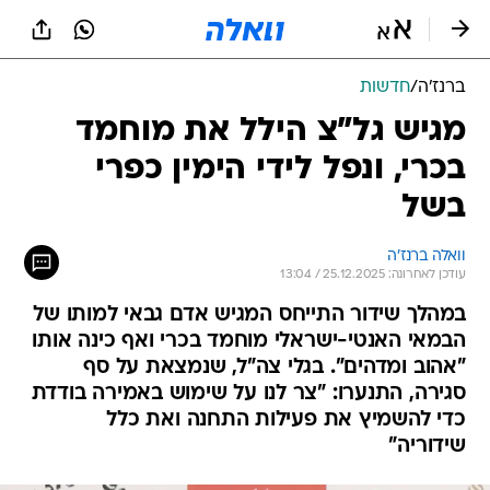
ברנז'ה
/
חדשות
מגיש גל"צ הילל את מוחמד
בכרי, ונפל לידי הימין כפרי
בשל
וואלה ברנז'ה
עודכן לאחרונה: 25.12.2025 / 13:04
במהלך שידור התייחס המגיש אדם גבאי למותו של
הבמאי האנטי-ישראלי מוחמד בכרי ואף כינה אותו
"אהוב ומדהים". בגלי צה"ל, שנמצאת על סף
סגירה, התנערו: "צר לנו על שימוש באמירה בודדת
כדי להשמיץ את פעילות התחנה ואת כלל
שידוריה"