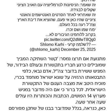
זה שאמר: הניסיונות לנורמליזציה עם האויב הציוני
שקולים לבגידה.
זה שאחראי לאחד הסרטים האנטישמים והאנטי
ציוניים שהיו כאן אי פעם, שהוציא את דיבת הארץ
וצה"ל רעה בכל העולם.
ימח שמו ושם זכרו.
בקרוב ללוחמינו הגיבורים לא…
pic.twitter.com/Q2dMwT8Qg0
— ??שלמה קרעי - Shlomo Karhi
(@shlomo_karhi)
December 25, 2025
מתנועת אם תרצו נמסר: 'קשר השתיקה המביך
שמובילים כרגע חבריו בתקשורת ובעולם הבידור, של
המגיש ששירת בדובר צה''ל, אדם גבאי, כלפי
התבטאותו ההזויה על שונא ישראל מוחמד בכרי,
מוכיח היטב את מצבה העגום של התקשורת
הישראלית. לכל ברור כי אם היה מדובר במגיש
מערוץ 14 הפושים, הכתבות והכותרות היו עולים
שעה אחר שעה.
כאן, כנראה, בגלל שמדובר בבנו של שחקן מפורסם