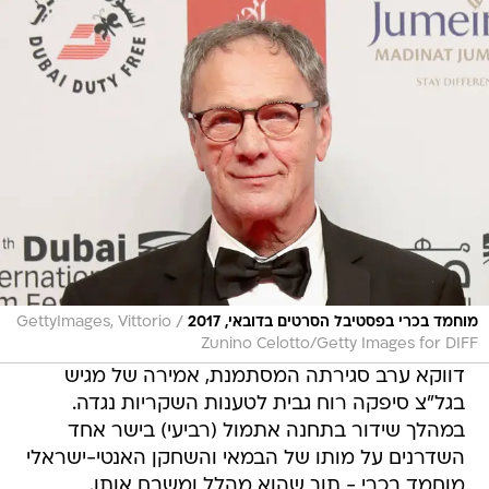
/
מוחמד בכרי בפסטיבל הסרטים בדובאי, 2017
GettyImages, Vittorio
Zunino Celotto/Getty Images for DIFF
דווקא ערב סגירתה המסתמנת, אמירה של מגיש
בגל"צ סיפקה רוח גבית לטענות השקריות נגדה.
במהלך שידור בתחנה אתמול (רביעי) בישר אחד
השדרנים על מותו של הבמאי והשחקן האנטי-ישראלי
מוחמד בכרי - תוך שהוא מהלל ומשבח אותו.