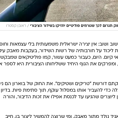
/
תגרום לכך שגורמים פוליטיים יחזיקו בשידור הציבורי
ראובן קסטרו
וב ושוב: אין יצירה ישראלית משמעותית בלי עצמאות וחופ
 ליכוד על חורבותיה של רשות השידור, בעקבות מאבק עי
י קיום. היום, כעבור כמעט עשור, קמו פוליטיקאים שמבקשי
מפרקים את הגוף היחיד ששליחותו הציבורית היא לספר א
תם דורשת "טריקים ושטיקים". את החוק של בוארון הם ני
 כדי להעביר אותו במסלול עוקף, תוך סתימת פיות. בדיון
 ליוצרים שהגיעו עד לכנסת אפילו את זכות הדיבור, והורה
גיד נולד מתוך מאבק, ומי שרוצה להמשיך ליצור בו, חייב