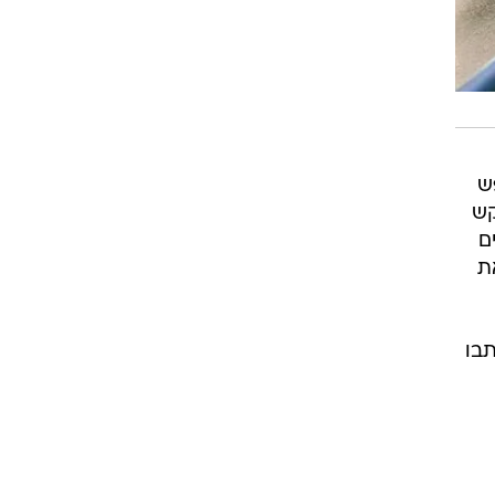
ש
קש
ם
ת
תבו