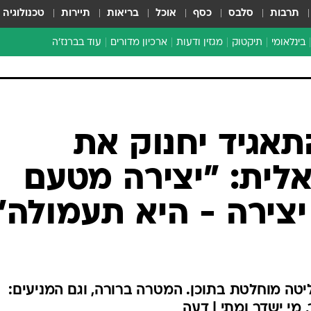
תרבות
סלבס
כסף
אוכל
בריאות
תיירות
טכנולוגיה
בינלאומי
תיקטוק
מגזין ודעות
ארכיון מדורים
עוד בברנז'ה
זמן צהוב
כתבו לנו
מדור סוף
אגיד יחנוק את
לית: "יצירה מטעם
יצירה - היא תעמולה"
טה מוחלטת בתוכן. המטרה ברורה, וגם המניעים:
 מי ישדר ומתי | דעה