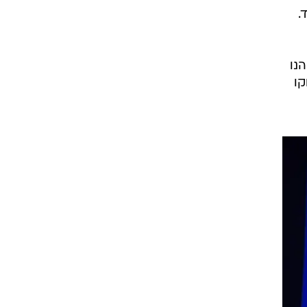
.
נו
קו