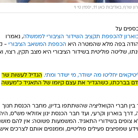
רון שרף, באדיבות כאן 11, יסמין טי וי
כספים על
וארון להכפפת תקציב השידור הציבורי לממשלה
, נאמרו
ן הודה בפה מלא שהמטרה היא
הכפפת המשאב הציבורי
- קר
ו, שליטה פוליטית בשידור הציבורי היא מצב תקין, רצוי, ואי
יקאים יחליטו מה ישודר, מי ישדר ומתי.
הגדיל לעשות שר
 בברכתו, כשהגדיר את עצם קיומו של התאגיד כ"מעשה
ן חברי הקואליציה שהשתתפו בדיון, מחבר הכנסת חנוך
דרך בוארון וקרעי, ועד חבר הכנסת ינון אזולאי מש"ס, היה
 צופים בשידורי התאגיד. המשמעות פשוטה: אין להם מושג
דע שמפיצים פעילים פוליטיים, וממנפים אותם לצרכים אישי