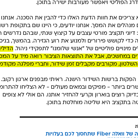
רג הפוליטי ויאפשר מעורבות ישירה בתוכן.
 צריכים את חוות הדעת האלו כדי להבין את הסכנה. אנחנו
 מנהלים את המסך. אנחנו יודעים, כי היינו שם בתקופת רשו
 דיוני תקציב מורטי עצבים על קיצוץ שנתי, שבהם נדרשים 
די לקושש פירורים ולמנוע את רוע הגזירה. בהמשך, בניסיו
מינויים פוליטיים של "אנשי שלומנו" לתפקידי ניהול.
הדילי
ים במחשכים, אבל את התוצאות הציבור רואה מיד על המסך
 השלטון, מקורבים מקבלים זמן שידור, וחברי מפלגה מקודמי
פקות ברשות השידור הישנה. ראיתי מבפנים ארגון רקוב.
שרים ביותר - מפיקים ובמאים מעולים - לא הצליחו להתרומ
וק רוצים בוארון וקרעי להחזיר אותנו. הם אולי לא צופים
טה בתקציב היא שליטה מוחלטת בתוכן.
ה
המהפכה של וואלה Fiber שתחסוך לכם בעלויות