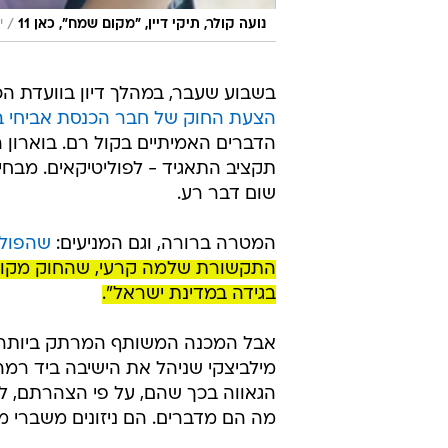
/
נועה קולר, תיקי דיין, "מקום שמח", כאן 11
י
בשבוע שעבר, במהלך דיון בוועדת ה
הצעת החוק של חבר הכנסת אביחי ב
הדברים האמיתיים בקול רם. בוארו
תקציב התאגיד - לפוליטיקאים. מבחינת
שום דבר רע.
המטרה ברורה, וגם המניעים:
שהפוליט
התקשורת שלמה קרעי, שהחוק מקודם
בגידה במדינת ישראל".
אבל המכנה המשותף המרתק ביותר בי
מילביצקי שניהל את הישיבה ביד רמה, 
הגאווה בכך שהם, על פי הצהרתם, לא
מה הם מדברים. הם ניזונים משברי מי