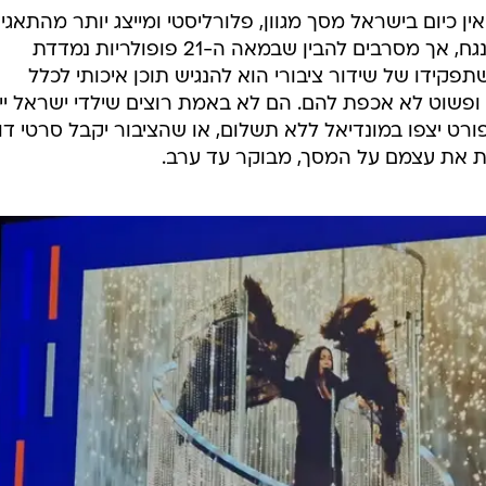
ין כיום בישראל מסך מגוון, פלורליסטי ומייצג יותר מהתאגיד
הם משתמשים בנתוני הרייטינג כדי לנגח, אך מסרבים להבין שבמאה ה-21 פופולריות נמדדת
קידו של שידור ציבורי הוא להנגיש תוכן איכותי לכלל
, ופשוט לא אכפת להם. הם לא באמת רוצים שילדי ישראל ייה
ט יצפו במונדיאל ללא תשלום, או שהציבור יקבל סרטי דו
ות את עצמם על המסך, מבוקר עד ערב.