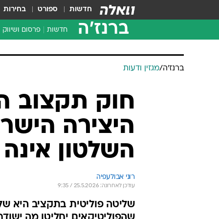
חדשות
ספורט
בחירות
ברנז'ה
חדשות
פרסום ושיווק
ברנז'ה
/
מגזין ודעות
חוק תקצוב הת
היצירה הישרא
השלטון אינה 
רוני אבולעפיה
עודכן לאחרונה: 25.5.2026 / 9:35
שליטה פוליטית בתקציב היא שלי
שהפוליטיקאים יחליטו מה ישודר,